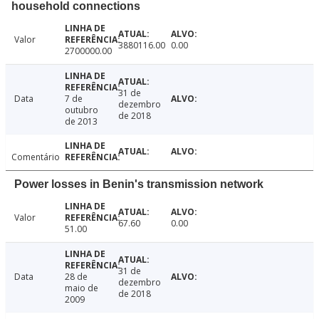
household connections
Valor
3880116.00
0.00
2700000.00
31 de
Data
7 de
dezembro
outubro
de 2018
de 2013
Comentário
Power losses in Benin's transmission network
Valor
67.60
0.00
51.00
31 de
Data
28 de
dezembro
maio de
de 2018
2009