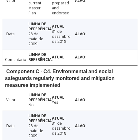
Valor
current
prepared
Master
and
Plan
endorsed
31 de
Data
28 de
dezembro
maio de
de 2018
2009
Comentário
Component C - C4. Environmental and social
safeguards regularly monitored and mitigation
measures implemented
Valor
Yes
No
31 de
Data
28 de
dezembro
maio de
de 2018
2009