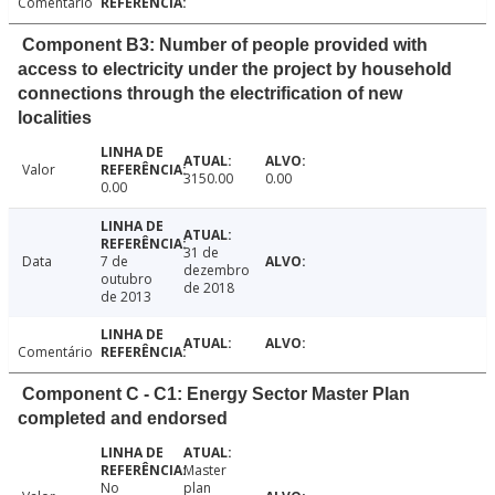
Comentário
Component B3: Number of people provided with
access to electricity under the project by household
connections through the electrification of new
localities
Valor
3150.00
0.00
0.00
31 de
Data
7 de
dezembro
outubro
de 2018
de 2013
Comentário
Component C - C1: Energy Sector Master Plan
completed and endorsed
Master
No
plan