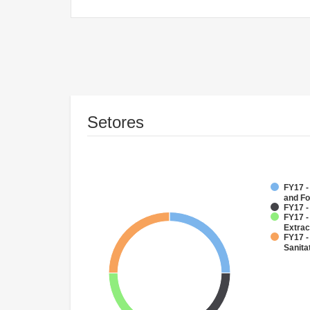
Setores
FY17 -
and Fo
FY17 
FY17 -
Extrac
FY17 -
Sanit