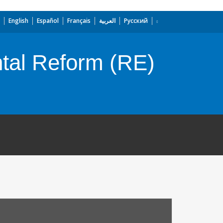
English
Español
Français
العربية
Русский
tal Reform (RE)