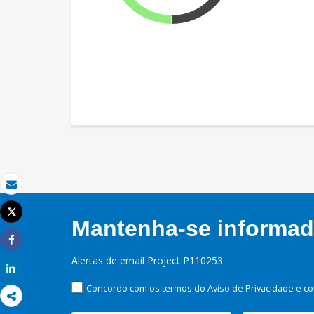
Email
Tweet
Mantenha-se informado
Imprimir
Share
Alertas de email Project P110253
Share
Concordo com os termos do Aviso de Privacidade e co