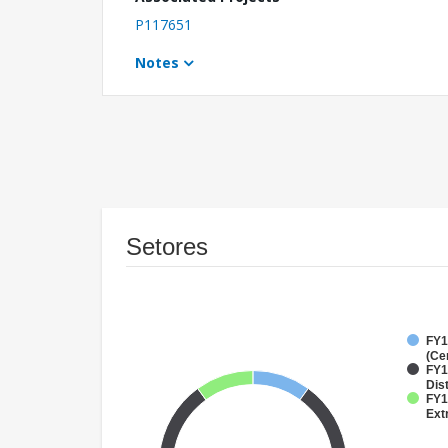
P117651
Notes
Setores
FY1
(Ce
FY1
Dist
FY1
Ext