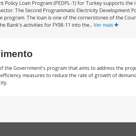
nt Policy Loan Program (PEDPL-1) for Turkey supports the 
 sector. The Second Programmatic Electricity Development P
 the program. The loan is one of the cornerstones of the Cou
e Bank's activities for FY08-11 into the...
Ver mais
vimento
f the Government's program that aims to address the projec
ficiency measures to reduce the rate of growth of demand f
ity.