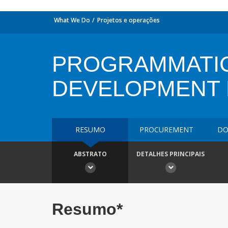
What We Do
Projetos e operações
PROGRAMMATIC
DEVELOPMENT 
RESUMO
PROCUREMENT
DO
ABSTRATO
DETALHES PRINCIPAIS
Resumo*