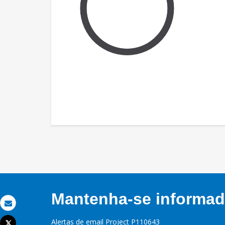
Mantenha-se informado
Email
Alertas de email Project P110643
Tweet