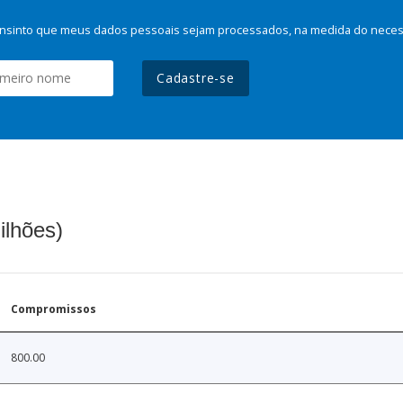
nsinto que meus dados pessoais sejam processados, na medida do necessá
Cadastre-se
ilhões)
Compromissos
800.00