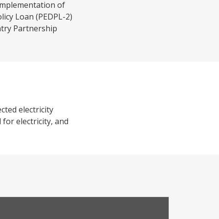
implementation of
olicy Loan (PEDPL-2)
ntry Partnership
ted electricity
or electricity, and