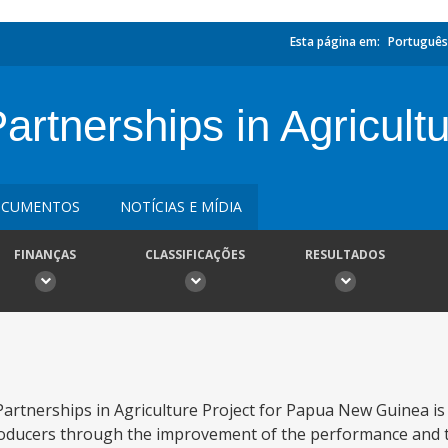
Esta página em:
Português
rtnerships in Agricult
CUMENTOS
NOTÍCIAS E MÍDIA
FINANÇAS
CLASSIFICAÇÕES
RESULTADOS
artnerships in Agriculture Project for Papua New Guinea is
producers through the improvement of the performance and th