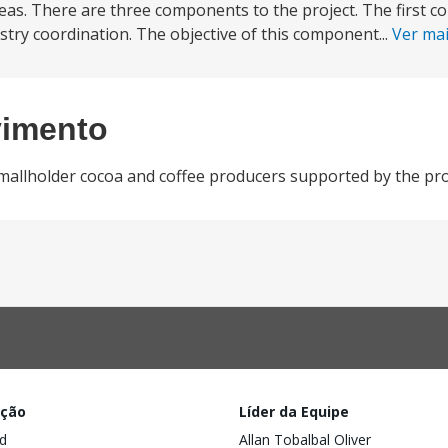
eas. There are three components to the project. The first 
ustry coordination. The objective of this component...
Ver ma
vimento
smallholder cocoa and coffee producers supported by the pro
ação
Líder da Equipe
d
Allan Tobalbal Oliver