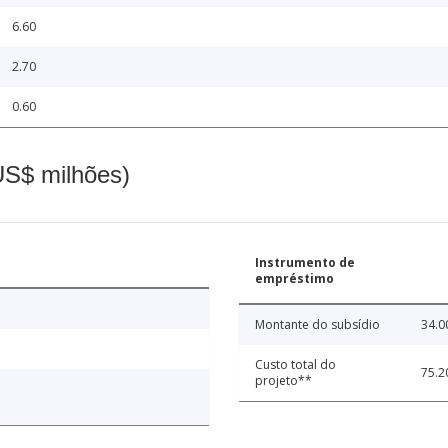
6.60
2.70
0.60
(US$ milhões)
Instrumento de
empréstimo
Montante do subsídio
34.0
Custo total do
75.2
projeto**