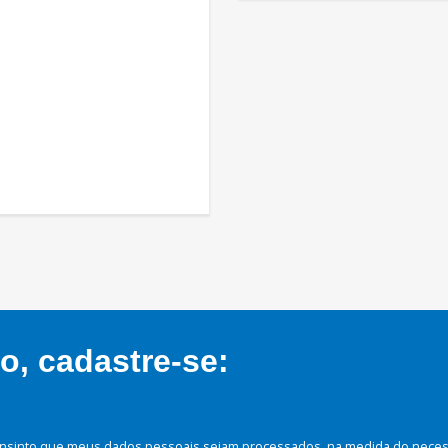
, cadastre-se:
nsinto que meus dados pessoais sejam processados, na medida do necessá