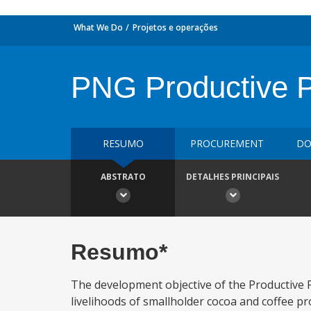
What We Do
Projetos e operações
PNG Productive Pa
RESUMO
PROCUREMENT
DO
ABSTRATO
DETALHES PRINCIPAIS
Resumo*
The development objective of the Productive P
livelihoods of smallholder cocoa and coffee 