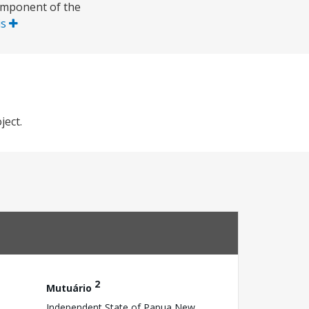
component of the
is
ject.
2
Mutuário
Independent State of Papua New