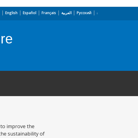
English
Español
Français
العربية
Русский
ure
 to improve the
e sustainability of