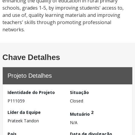
enhancing the quality of education in rural primary
schools, grades 1-5, by improving students' access to,
and use of, quality learning materials and improving
teachers' skills through promoting professional
networks.
Chave Detalhes
Projeto Detalhes
Identidade do Projeto
Situação
P111059
Closed
Líder da Equipe
2
Mutuário
Prateek Tandon
N/A
País
Data de divulgação