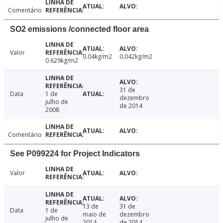
Comentário
SO2 emissions /connected floor area
Valor
0.04kg/m2
0.042kg/m2
0.629kg/m2
31 de
Data
1 de
dezembro
julho de
de 2014
2008
Comentário
See P099224 for Project Indicators
Valor
13 de
31 de
Data
1 de
maio de
dezembro
julho de
2014
de 2014