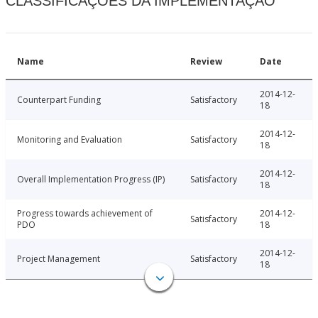
CLASSIFICAÇÕES DA IMPLEMENTAÇÃO
Name
Review
Date
2014-12-
Counterpart Funding
Satisfactory
18
2014-12-
Monitoring and Evaluation
Satisfactory
18
2014-12-
Overall Implementation Progress (IP)
Satisfactory
18
Progress towards achievement of
2014-12-
Satisfactory
PDO
18
2014-12-
Project Management
Satisfactory
18