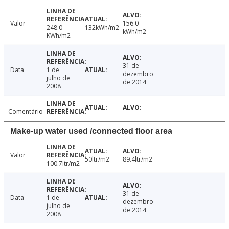
Valor
156.0
248.0
132kWh/m2
kWh/m2
KWh/m2
31 de
Data
1 de
dezembro
julho de
de 2014
2008
Comentário
Make-up water used /connected floor area
Valor
50ltr/m2
89.4ltr/m2
100.7ltr/m2
31 de
Data
1 de
dezembro
julho de
de 2014
2008