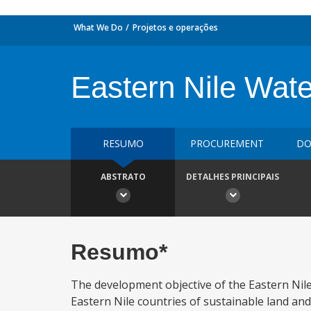
What We Do
Projetos e operações
Eastern Nile Wat
RESUMO
PROCUREMENT
DO
ABSTRATO
DETALHES PRINCIPAIS
Resumo*
The development objective of the Eastern Nil
Eastern Nile countries of sustainable land an