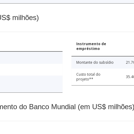
(US$ milhões)
Instrumento de
empréstimo
Montante do subsídio
21.7
Custo total do
35.4
projeto**
mento do Banco Mundial (em US$ milhões)