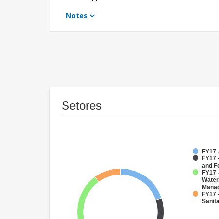
Notes
Setores
FY17 
FY17 -
and F
FY17 -
Water
Mana
FY17 
Sanit