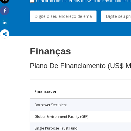
Concordo com os termos do Aviso de Privacidade e co
Imprimir
Share
Share
Finanças
Plano De Financiamento (US$ M
Financiador
Borrower/Recipient
Global Environment Facility (GEF)
Single Purpose Trust Fund