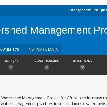
Esta página em:
Português
ershed Management Pro
CUMENTOS
NOTÍCIAS E MÍDIA
FINANÇAS
CLASSIFICAÇÕES
RESULTADOS
e Watershed Management Project for Africa is to increase th
d water management practices in selected micro-watersheds 