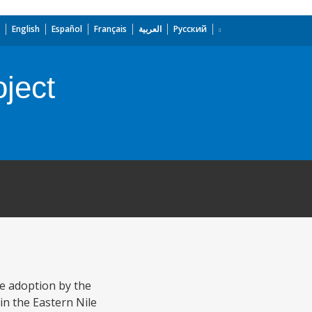
English
Español
Français
العربية
Русский
ject
e adoption by the
in the Eastern Nile