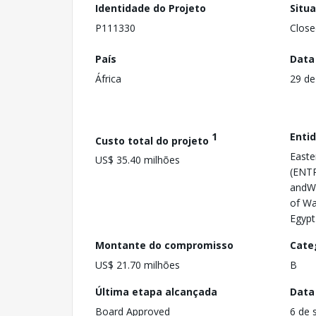
Identidade do Projeto
Situ
P111330
Close
País
Data
África
29 de
1
Enti
Custo total do projeto
Easte
US$ 35.40 milhões
(ENTR
andWa
of Wa
Egypt
Montante do compromisso
Cate
US$ 21.70 milhões
B
Última etapa alcançada
Data
Board Approved
6 de 