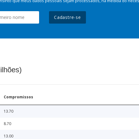
nsinto que meus dados pessoais sejam processados, na medida do necessá
Cadastre-se
ilhões)
Compromissos
13.70
8.70
13.00