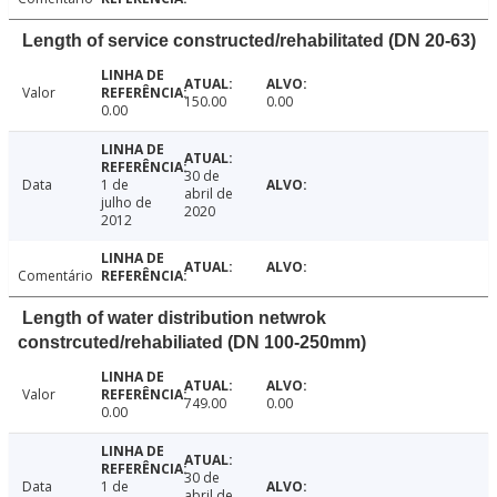
Length of service constructed/rehabilitated (DN 20-63)
Valor
150.00
0.00
0.00
30 de
Data
1 de
abril de
julho de
2020
2012
Comentário
Length of water distribution netwrok
constrcuted/rehabiliated (DN 100-250mm)
Valor
749.00
0.00
0.00
30 de
Data
1 de
abril de