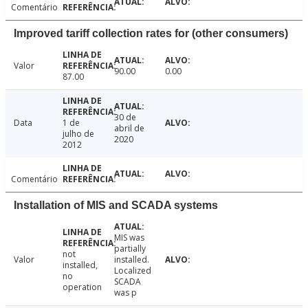
Comentário
Improved tariff collection rates for (other consumers)
Valor
90.00
0.00
87.00
30 de
Data
1 de
abril de
julho de
2020
2012
Comentário
Installation of MIS and SCADA systems
MIS was
partially
not
Valor
installed.
installed,
Localized
no
SCADA
operation
was p