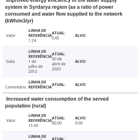
Improved energy efficiency of the water supply
system in Syrdarya region (as a ratio of power
consumed and water flow supplied to the network
(kWh/m3/yr)
Valor
0.65
1.24
30 de
Data
1 de
abril de
julho de
2020
2012
Comentário
Increased water consumption of the served
population (rural)
Valor
60.00
0.00
15.00