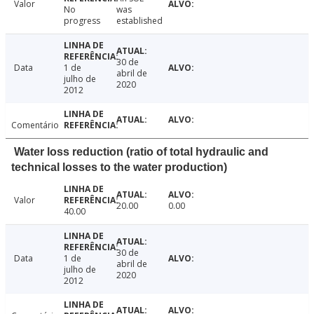
Valor
No
was
progress
established
30 de
Data
1 de
abril de
julho de
2020
2012
Comentário
Water loss reduction (ratio of total hydraulic and
technical losses to the water production)
Valor
20.00
0.00
40.00
30 de
Data
1 de
abril de
julho de
2020
2012