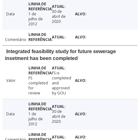
30 de
Data
1 de
abril de
julho de
2020
2012
Comentário
Integrated feasibility study for future sewerage
insetment has been completed
FS is
FS
completed
Valor
completed
and
for
approved
review
by GOU
30 de
Data
1 de
abril de
julho de
2020
2012
Comentário