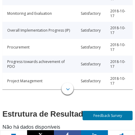
2018-10-
Monitoring and Evaluation
Satisfactory
17
2018-10-
Overall Implementation Progress (IP)
Satisfactory
17
2018-10-
Procurement
Satisfactory
17
Progress towards achievement of
2018-10-
Satisfactory
PDO
17
2018-10-
Project Management
Satisfactory
17
Estrutura de Resultados
Feedback Survey
Não há dados disponíveis