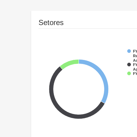
Setores
FY
Re
Ac
FY
Ag
FY