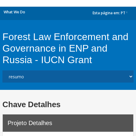
What We Do
Esta página em:
PT
dropdown
Forest Law Enforcement and
Governance in ENP and
Russia - IUCN Grant
Chave Detalhes
Projeto Detalhes