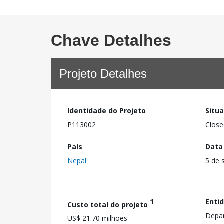
Chave Detalhes
Projeto Detalhes
Identidade do Projeto
Situ
P113002
Close
País
Data
Nepal
5 de 
1
Enti
Custo total do projeto
Depar
US$ 21.70 milhões