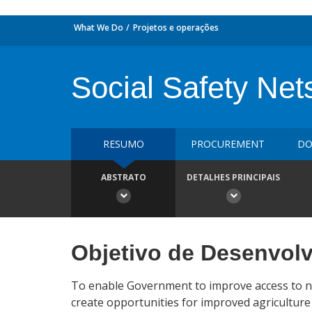
What We Do
Projetos e operações
Social Safety Net
RESUMO
PROCUREMENT
DO
ABSTRATO
DETALHES PRINCIPAIS
Objetivo de Desenvol
To enable Government to improve access to nu
create opportunities for improved agriculture 