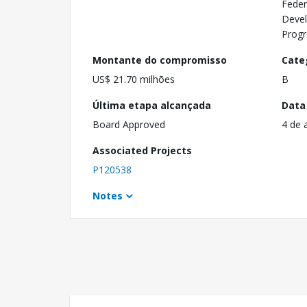
Feder
Deve
Prog
Montante do compromisso
Cate
US$ 21.70 milhões
B
Última etapa alcançada
Data
Board Approved
4 de 
Associated Projects
P120538
Notes