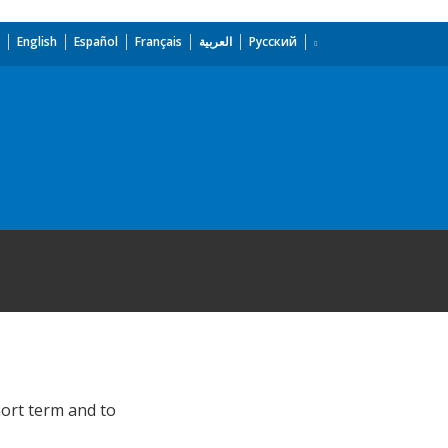
English
Español
Français
العربية
Русский
hort term and to