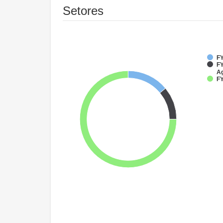
Setores
FY
FY
Ag
FY