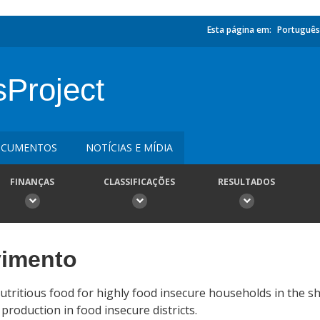
Esta página em:
Português
sProject
CUMENTOS
NOTÍCIAS E MÍDIA
FINANÇAS
CLASSIFICAÇÕES
RESULTADOS
vimento
tritious food for highly food insecure households in the s
production in food insecure districts.