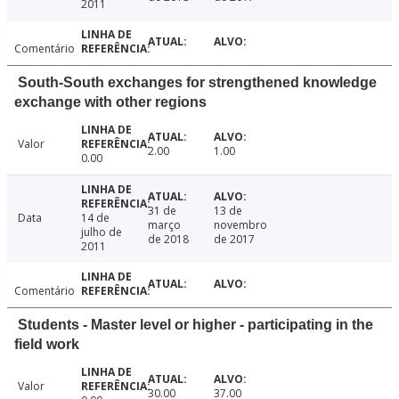
2011
Comentário
South-South exchanges for strengthened knowledge
exchange with other regions
Valor
2.00
1.00
0.00
31 de
13 de
Data
14 de
março
novembro
julho de
de 2018
de 2017
2011
Comentário
Students - Master level or higher - participating in the
field work
Valor
30.00
37.00