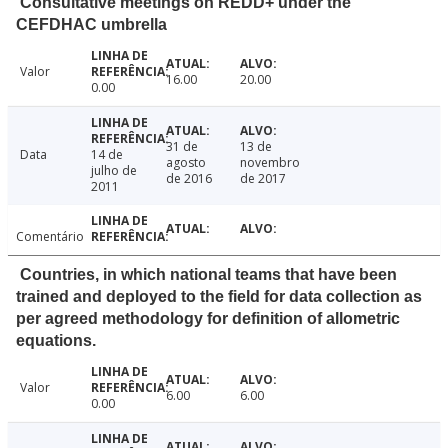
Consultative meetings on REDD+ under the
CEFDHAC umbrella
Valor
16.00
20.00
0.00
31 de
13 de
Data
14 de
agosto
novembro
julho de
de 2016
de 2017
2011
Comentário
Countries, in which national teams that have been
trained and deployed to the field for data collection as
per agreed methodology for definition of allometric
equations.
Valor
6.00
6.00
0.00