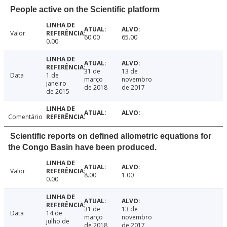
People active on the Scientific platform
Valor
60.00
65.00
0.00
31 de
13 de
Data
1 de
março
novembro
janeiro
de 2018
de 2017
de 2015
Comentário
Scientific reports on defined allometric equations for
the Congo Basin have been produced.
Valor
8.00
1.00
0.00
31 de
13 de
Data
14 de
março
novembro
julho de
de 2018
de 2017