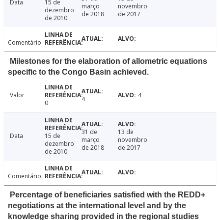
Data
15 de
março
novembro
dezembro
de 2018
de 2017
de 2010
Comentário
Milestones for the elaboration of allometric equations
specific to the Congo Basin achieved.
Valor
4
4
0
31 de
13 de
Data
15 de
março
novembro
dezembro
de 2018
de 2017
de 2010
Comentário
Percentage of beneficiaries satisfied with the REDD+
negotiations at the international level and by the
knowledge sharing provided in the regional studies