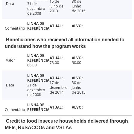
15 de
30 de
Data
31 de
julho de
junho
dezembro
2013
de 2015
de 2008
Comentário
Beneficiaries who recieved all information needed to
understand how the program works
Valor
73.00
90.00
68.00
17 de
30 de
Data
31 de
dezembro
junho
dezembro
de 2014
de 2015
de 2008
Comentário
Credit to food insecure households delivered through
MFIs, RuSACCOs and VSLAs