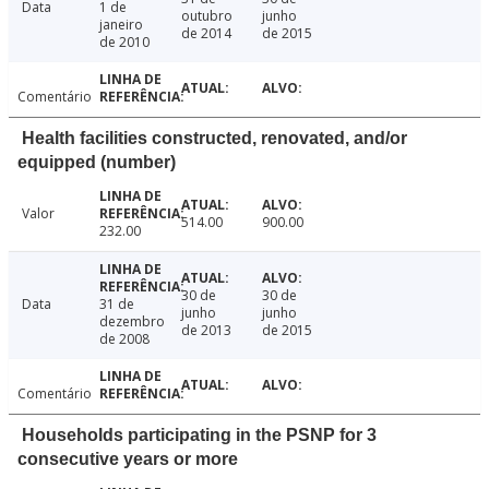
Data
1 de
outubro
junho
janeiro
de 2014
de 2015
de 2010
Comentário
Health facilities constructed, renovated, and/or
equipped (number)
Valor
514.00
900.00
232.00
30 de
30 de
Data
31 de
junho
junho
dezembro
de 2013
de 2015
de 2008
Comentário
Households participating in the PSNP for 3
consecutive years or more