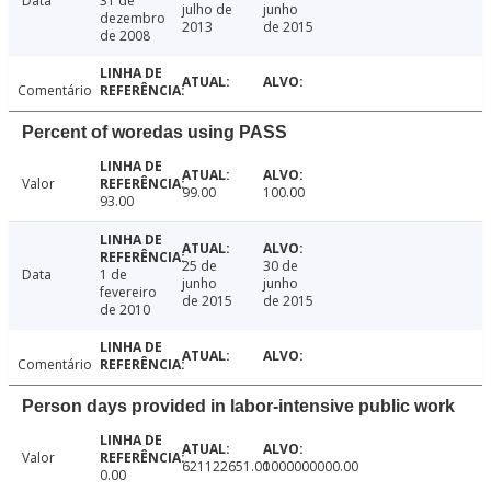
Data
31 de
julho de
junho
dezembro
2013
de 2015
de 2008
Comentário
Percent of woredas using PASS
Valor
99.00
100.00
93.00
25 de
30 de
Data
1 de
junho
junho
fevereiro
de 2015
de 2015
de 2010
Comentário
Person days provided in labor-intensive public work
Valor
621122651.00
1000000000.00
0.00