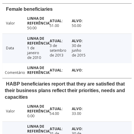
Female beneficiaries
Valor
51.00
50.00
50.00
3 de
30 de
Data
1 de
setembro
junho
janeiro
de 2013
de 2015
de 2010
Comentário
HABP beneficiaries report that they are satisfied that
their business plans reflect their priorities, needs and
capacities
Valor
54.00
33.00
0.00
31 de
30 de