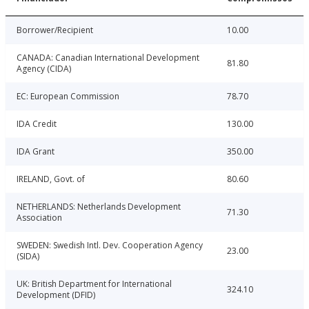
Borrower/Recipient
10.00
CANADA: Canadian International Development
81.80
Agency (CIDA)
EC: European Commission
78.70
IDA Credit
130.00
IDA Grant
350.00
IRELAND, Govt. of
80.60
NETHERLANDS: Netherlands Development
71.30
Association
SWEDEN: Swedish Intl. Dev. Cooperation Agency
23.00
(SIDA)
UK: British Department for International
324.10
Development (DFID)