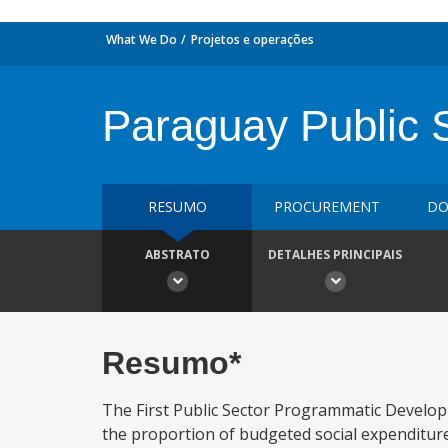
What We Do
Projetos e operações
Paraguay Public 
RESUMO
PROCUREMENT
DO
ABSTRATO
DETALHES PRINCIPAIS
Resumo*
The First Public Sector Programmatic Develop
the proportion of budgeted social expenditure 