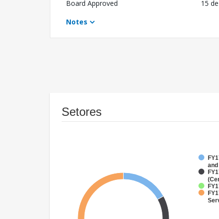
Board Approved
15 de
Notes
Setores
FY17
and
FY1
(Ce
FY17
FY17
Ser