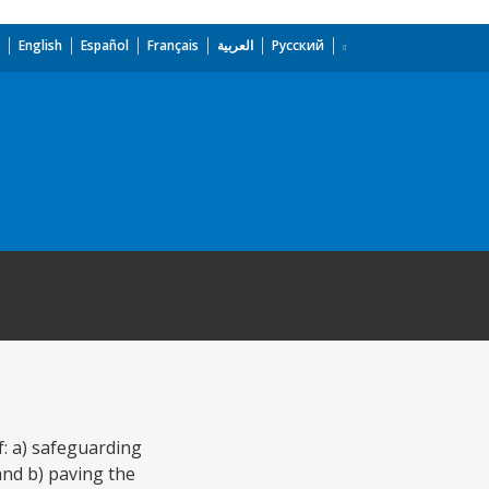
English
Español
Français
العربية
Русский
: a) safeguarding
and b) paving the