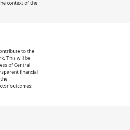
he context of the
ontribute to the
k. This will be
ness of Central
nsparent financial
 the
sector outcomes: