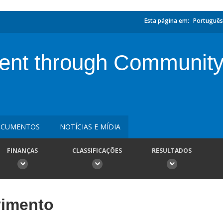
Esta página em:
Português
nt through Community
CUMENTOS
NOTÍCIAS E MÍDIA
FINANÇAS
CLASSIFICAÇÕES
RESULTADOS
vimento