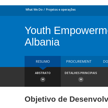
What We Do
Projetos e operações
Youth Empowerme
Albania
RESUMO
PROCUREMENT
DO
ABSTRATO
DETALHES PRINCIPAIS
Objetivo de Desenvol