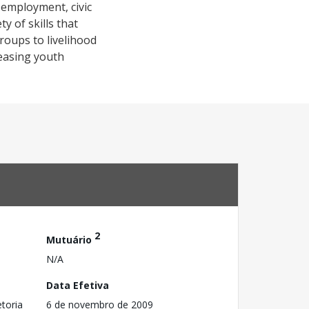
 employment, civic
y of skills that
groups to livelihood
reasing youth
2
Mutuário
N/A
Data Efetiva
toria
6 de novembro de 2009