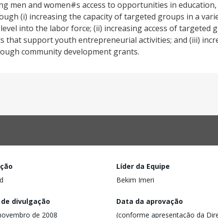
oung men and women#s access to opportunities in education,
h (i) increasing the capacity of targeted groups in a variet
vel into the labor force; (ii) increasing access of targeted 
hat support youth entrepreneurial activities; and (iii) inc
 through community development grants.
ação
Líder da Equipe
d
Bekim Imeri
 de divulgação
Data da aprovação
novembro de 2008
(conforme apresentação da Dire