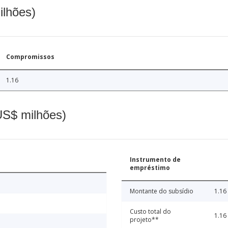
ilhões)
Compromissos
1.16
(US$ milhões)
Instrumento de
empréstimo
Montante do subsídio
1.16
Custo total do
1.16
projeto**