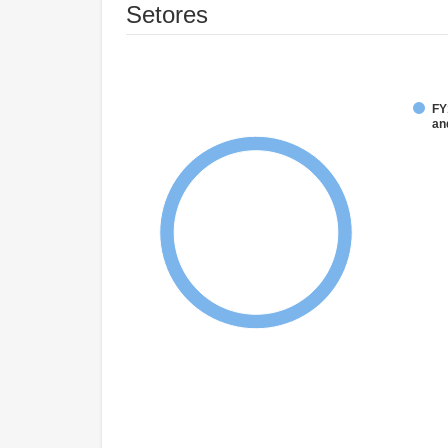
Setores
FY
an