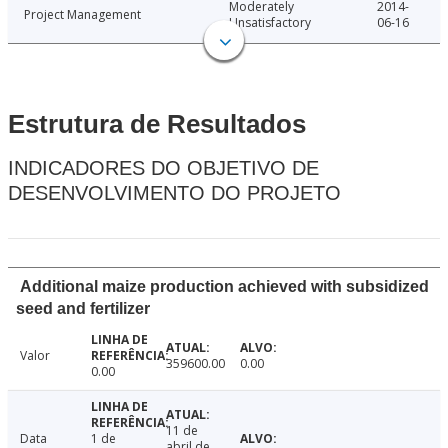
Moderately
2014-
Project Management
Unsatisfactory
06-16
Estrutura de Resultados
INDICADORES DO OBJETIVO DE
DESENVOLVIMENTO DO PROJETO
Additional maize production achieved with subsidized
seed and fertilizer
Valor
359600.00
0.00
0.00
11 de
Data
1 de
abril de