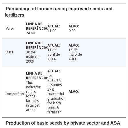
Percentage of farmers using improved seeds and
fertilizers
Valor
41.00
0.00
24.00
11 de
15 de
Data
30 de
abril de
maio de
maio de
2014
2011
2009
for
2013/14
This
assumes
indicator
37%
refers
Comentário
successful
to the
graduation
farmers
for both
in target
seed &
areas
fertilizer
Production of basic seeds by private sector and ASA