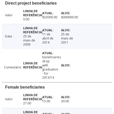
Direct project beneficiaries
Valor
923000.00
8000000.00
0.00
11 de
25 de
Data
25 de
abril de
maio de
maio de
2014
2011
2009
beneficiaries
drop
with
Comentário
graduation
- for
2013/14
Female beneficiaries
Valor
15.00
30.00
27.00