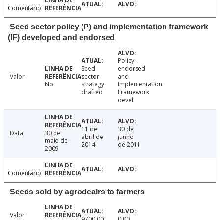
Comentário
Seed sector policy (P) and implementation framework
(IF) developed and endorsed
Policy
Seed
endorsed
Valor
sector
and
No
strategy
Implementation
drafted
Framework
devel
11 de
30 de
Data
30 de
abril de
junho
maio de
2014
de 2011
2009
Comentário
Seeds sold by agrodealrs to farmers
Valor
9700.00
0.00