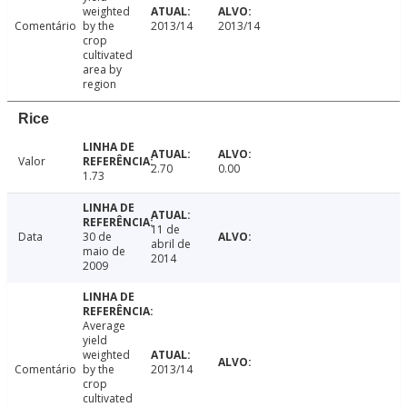
weighted
Comentário
by the
2013/14
2013/14
crop
cultivated
area by
region
Rice
Valor
2.70
0.00
1.73
11 de
Data
30 de
abril de
maio de
2014
2009
Average
yield
weighted
Comentário
by the
2013/14
crop
cultivated