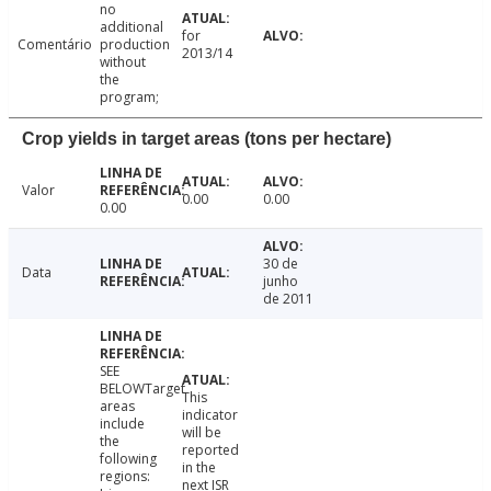
no
additional
for
Comentário
production
2013/14
without
the
program;
Crop yields in target areas (tons per hectare)
Valor
0.00
0.00
0.00
30 de
Data
junho
de 2011
SEE
BELOWTarget
This
areas
indicator
include
will be
the
reported
following
in the
regions:
next ISR