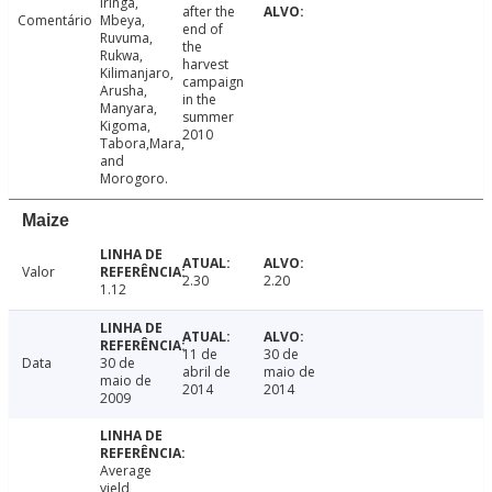
Iringa,
after the
Comentário
Mbeya,
end of
Ruvuma,
the
Rukwa,
harvest
Kilimanjaro,
campaign
Arusha,
in the
Manyara,
summer
Kigoma,
2010
Tabora,Mara,
and
Morogoro.
Maize
Valor
2.30
2.20
1.12
11 de
30 de
Data
30 de
abril de
maio de
maio de
2014
2014
2009
Average
yield