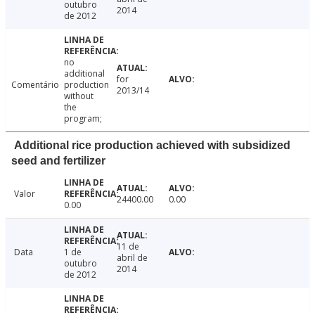
outubro
2014
de 2012
no
additional
for
Comentário
production
2013/14
without
the
program;
Additional rice production achieved with subsidized
seed and fertilizer
Valor
24400.00
0.00
0.00
11 de
Data
1 de
abril de
outubro
2014
de 2012