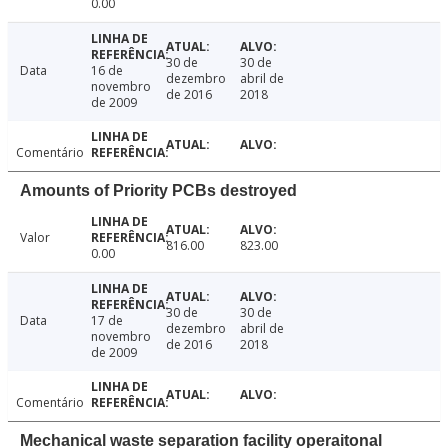
0.00
30 de
30 de
Data
16 de
dezembro
abril de
novembro
de 2016
2018
de 2009
Comentário
Amounts of Priority PCBs destroyed
Valor
816.00
823.00
0.00
30 de
30 de
Data
17 de
dezembro
abril de
novembro
de 2016
2018
de 2009
Comentário
Mechanical waste separation facility operaitonal