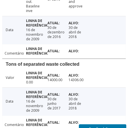
out.
and
Baseline
approve
inve
30 de
30 de
Data
16 de
dezembro
abril de
novembro
de 2016
2018
de 2009
Comentário
Tons of separated waste collected
Valor
14000.00
14306.00
0.00
30 de
30 de
Data
16 de
junho
abril de
novembro
de 2017
2018
de 2009
Comentário