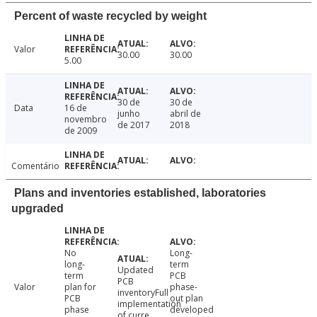
Percent of waste recycled by weight
Valor
30.00
30.00
5.00
30 de
30 de
Data
16 de
junho
abril de
novembro
de 2017
2018
de 2009
Comentário
Plans and inventories established, laboratories
upgraded
No
Long-
long-
term
Updated
term
PCB
PCB
Valor
plan for
phase-
inventoryFull
PCB
out plan
implementation
phase
developed
of curre