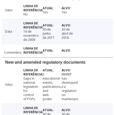
Valor
Yes
Yes
No
30 de
30 de
Data
16 de
junho
abril de
novembro
de 2017
2018
de 2009
Comentário
New and amended regulatory documents
5
MNREP
Gaps in
educational
has
national
events,
developed:
Valor
legislation
publications,
i) a
for
and
regulation
control
web
on
of POPs.
postin
maintenanc
30 de
30 de