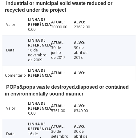
Industrial or municipal solid waste reduced or
recycled under the project
Valor
20000.00
23632.00
0.00
30 de
30 de
Data
16 de
junho
abril de
novembro
de 2017
2018
de 2009
Comentário
POPs&pops waste destroyed,disposed or contained
in environmentally sound manner
Valor
5751.00
8340.00
0.00
30 de
30 de
Data
16 de
setembro
abril de