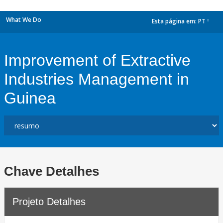
What We Do
Esta página em:
PT
dropdown
Improvement of Extractive
Industries Management in
Guinea
Chave Detalhes
Projeto Detalhes