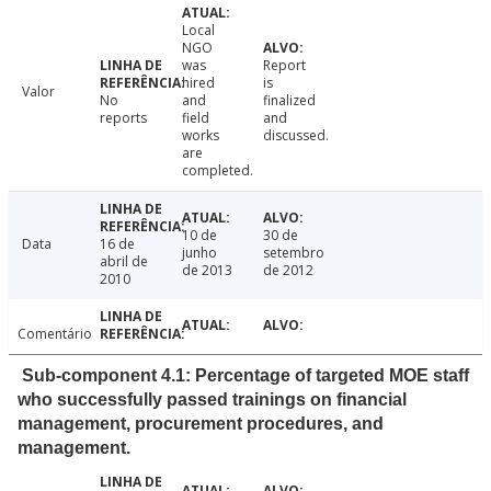
Local
NGO
was
Report
hired
is
Valor
No
and
finalized
reports
field
and
works
discussed.
are
completed.
10 de
30 de
Data
16 de
junho
setembro
abril de
de 2013
de 2012
2010
Comentário
Sub-component 4.1: Percentage of targeted MOE staff
who successfully passed trainings on financial
management, procurement procedures, and
management.