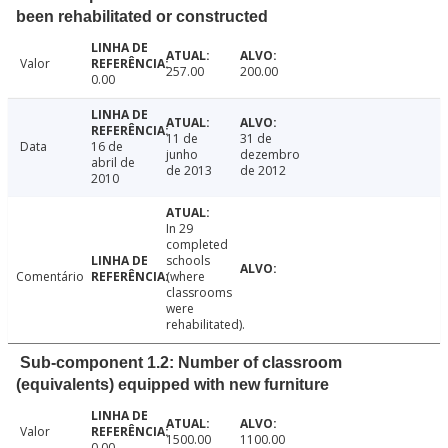
been rehabilitated or constructed
Valor
257.00
200.00
0.00
11 de
31 de
Data
16 de
junho
dezembro
abril de
de 2013
de 2012
2010
In 29
completed
schools
Comentário
(where
classrooms
were
rehabilitated).
Sub-component 1.2: Number of classroom
(equivalents) equipped with new furniture
Valor
1500.00
1100.00
0.00