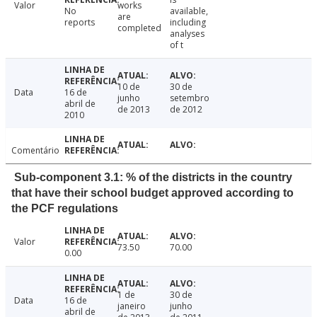
Valor
works
No
available,
are
reports
including
completed
analyses
of t
10 de
30 de
Data
16 de
junho
setembro
abril de
de 2013
de 2012
2010
Comentário
Sub-component 3.1: % of the districts in the country
that have their school budget approved according to
the PCF regulations
Valor
73.50
70.00
0.00
1 de
30 de
Data
16 de
janeiro
junho
abril de