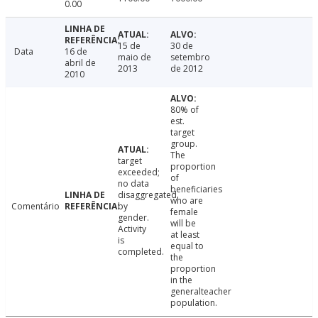
0.00
15 de
30 de
Data
16 de
maio de
setembro
abril de
2013
de 2012
2010
80% of
est.
target
group.
The
target
proportion
exceeded;
of
no data
beneficiaries
disaggregated
who are
Comentário
by
female
gender.
will be
Activity
at least
is
equal to
completed.
the
proportion
in the
generalteacher
population.