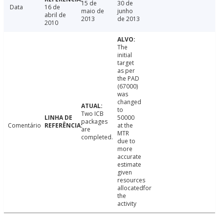
15 de
30 de
Data
16 de
maio de
junho
abril de
2013
de 2013
2010
The
initial
target
as per
the PAD
(67000)
was
changed
to
Two ICB
50000
packages
Comentário
at the
are
MTR
completed.
due to
more
accurate
estimate
given
resources
allocatedfor
the
activity