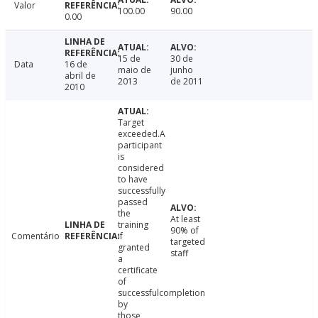
Valor
100.00
90.00
0.00
15 de
30 de
Data
16 de
maio de
junho
abril de
2013
de 2011
2010
Target
exceeded.A
participant
is
considered
to have
successfully
passed
the
At least
training
90% of
Comentário
if
targeted
granted
staff
a
certificate
of
successfulcompletion
by
those