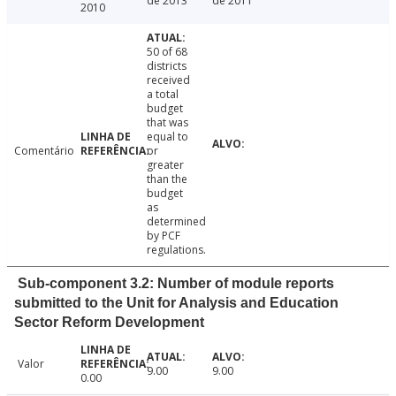
de 2013
de 2011
2010
50 of 68
districts
received
a total
budget
that was
equal to
Comentário
or
greater
than the
budget
as
determined
by PCF
regulations.
Sub-component 3.2: Number of module reports
submitted to the Unit for Analysis and Education
Sector Reform Development
Valor
9.00
9.00
0.00