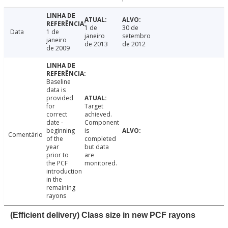
1 de
30 de
Data
1 de
janeiro
setembro
janeiro
de 2013
de 2012
de 2009
Baseline
data is
provided
for
Target
correct
achieved.
date -
Component
beginning
is
Comentário
of the
completed
year
but data
prior to
are
the PCF
monitored.
introduction
in the
remaining
rayons
(Efficient delivery) Class size in new PCF rayons