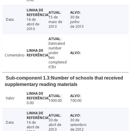
15 de
30 de
Data
16 de
maio de
junho
abril de
2013
de 2013
2010
Estimated
number
under
Comentário
two
completed
ICBs
Sub-component 1.3:Number of schools that received
supplementary reading materials
Valor
1000.00
700.00
0.00
30 de
30 de
Data
16 de
abril de
setembro
abril de
2013
de 2012