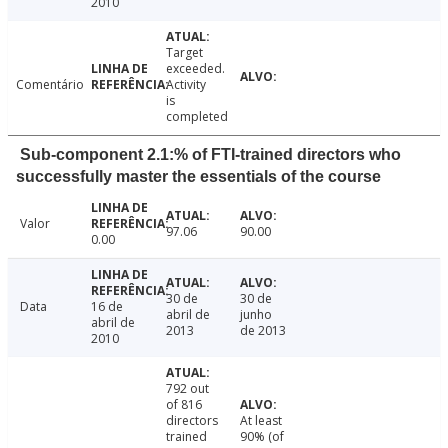
2010
Target
exceeded.
Comentário
Activity
is
completed
Sub-component 2.1:% of FTI-trained directors who
successfully master the essentials of the course
Valor
97.06
90.00
0.00
30 de
30 de
Data
16 de
abril de
junho
abril de
2013
de 2013
2010
792 out
of 816
directors
At least
trained
90% (of