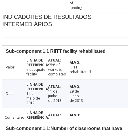
of
funding
INDICADORES DE RESULTADOS
INTERMEDIÁRIOS
Sub-component 1.1 RIITT facility rehabilitated
95% of
Valor
RIITT
Inadequate
works is
rehabilitated
facility
completed
11 de
29 de
Data
1 de
junho
junho
maio de
de 2013
de 2013
2012
Comentário
Sub-component 1.1:Number of classrooms that have