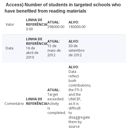
Access) Number of students in targeted schools who
have benefited from reading materials
Valor
298000.00
180000.00
0.00
15 de
30 de
Data
16 de
maio de
setembro
abril de
2012
de 2012
2010
Data
reflect
both
contributions,
the FTI-3
Target
and the
exceeded.
UNICEF,
Comentário
Activity
as it is
is
difficult
completed.
to
disaggregate
them by
source