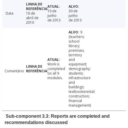
10 de
30 de
Data
16 de
junho
junho
abril de
de 2013
de 2013
2010
9
(teachers;
school
library;
premises,
territory
and
Work is
equipment;
completed
demography;
Comentário
on all 9
students;
modules.
infrastructure
and
buildings;
textbooksrental;
construction;
financial
management)
Sub-component 3.3: Reports are completed and
recommendations discussed