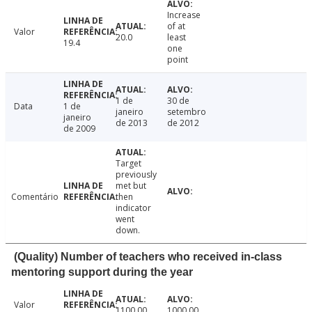
Increase
of at
Valor
20.0
least
19.4
one
point
1 de
30 de
Data
1 de
janeiro
setembro
janeiro
de 2013
de 2012
de 2009
Target
previously
met but
Comentário
then
indicator
went
down.
(Quality) Number of teachers who received in-class
mentoring support during the year
Valor
1100.00
1000.00