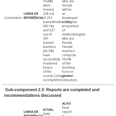
74.6%)
who are
were
female
trained.
will be
228 out
at
Comentário
of 253
leastequal
trainedmethodologists
to the
(90.1%)
proportion
and 327
of
out of
methodologists
397
who are
trained
female.
teachers
Female
(82.3%)
teachers
have
comprise
successfully
56.5%
mastered
of the
basics
teaching
of the
force in
course.Component
general
iscompleted.
education.
Sub-component 2.3: Reports are completed and
recommendations discussed
Final
report
Field
is