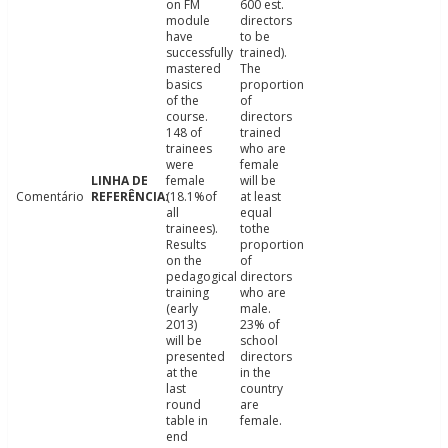
on FM
600 est.
module
directors
have
to be
successfully
trained).
mastered
The
basics
proportion
of the
of
course.
directors
148 of
trained
trainees
who are
were
female
female
will be
Comentário
(18.1%of
at least
all
equal
trainees).
tothe
Results
proportion
on the
of
pedagogical
directors
training
who are
(early
male.
2013)
23% of
will be
school
presented
directors
at the
in the
last
country
round
are
table in
female.
end