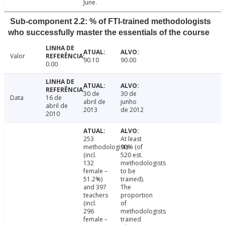
June.
Sub-component 2.2: % of FTI-trained methodologists
who successfully master the essentials of the course
Valor
90.10
90.00
0.00
30 de
30 de
Data
16 de
abril de
junho
abril de
2013
de 2012
2010
253
At least
methodologists
90% (of
(incl.
520 est.
132
methodologists
female –
to be
51.2%)
trained).
and 397
The
teachers
proportion
(incl.
of
296
methodologists
female –
trained