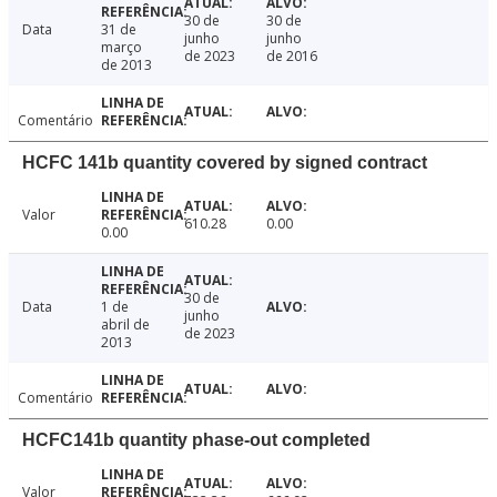
30 de
30 de
Data
31 de
junho
junho
março
de 2023
de 2016
de 2013
Comentário
HCFC 141b quantity covered by signed contract
Valor
610.28
0.00
0.00
30 de
Data
1 de
junho
abril de
de 2023
2013
Comentário
HCFC141b quantity phase-out completed
Valor