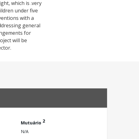
ht, which is .very
ildren under five
ventions with a
Addressing general
rangements for
ject will be
ctor.
2
Mutuário
N/A