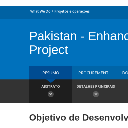
What We Do
Projetos e operações
Pakistan - Enhanc
Project
RESUMO
PROCUREMENT
DO
ABSTRATO
DETALHES PRINCIPAIS
Objetivo de Desenvol