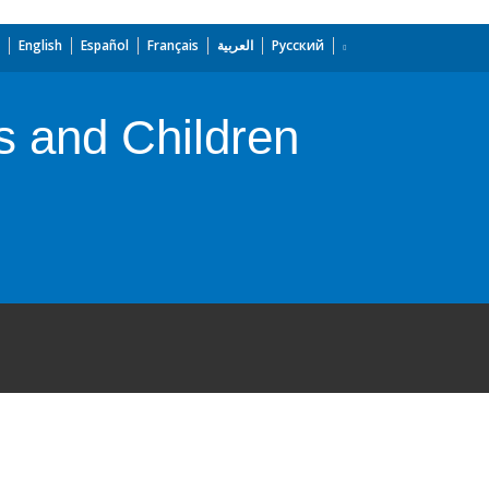
English
Español
Français
العربية
Русский
s and Children