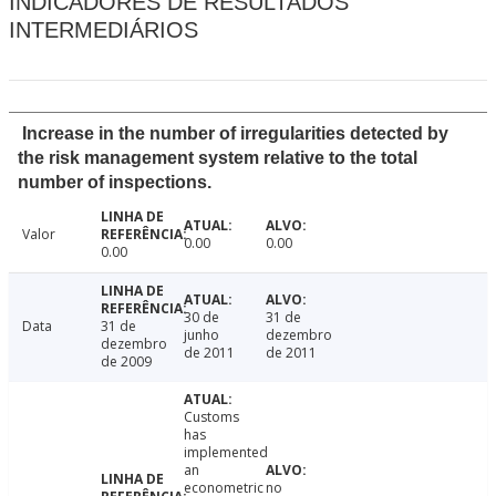
INDICADORES DE RESULTADOS
INTERMEDIÁRIOS
Increase in the number of irregularities detected by
the risk management system relative to the total
number of inspections.
Valor
0.00
0.00
0.00
30 de
31 de
Data
31 de
junho
dezembro
dezembro
de 2011
de 2011
de 2009
Customs
has
implemented
an
econometric
no