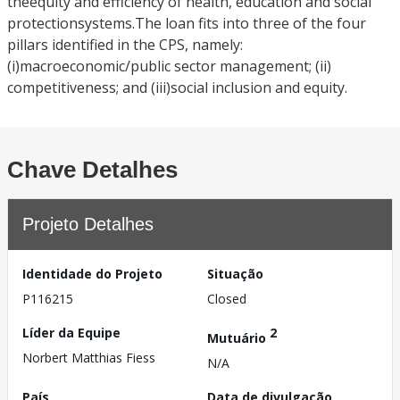
theequity and efficiency of health, education and social
protectionsystems.The loan fits into three of the four
pillars identified in the CPS, namely:
(i)macroeconomic/public sector management; (ii)
competitiveness; and (iii)social inclusion and equity.
Chave Detalhes
Projeto Detalhes
Identidade do Projeto
Situação
P116215
Closed
Líder da Equipe
2
Mutuário
Norbert Matthias Fiess
N/A
País
Data de divulgação