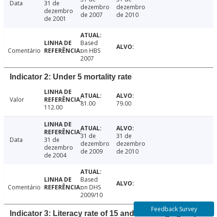
Data
31 de
dezembro
dezembro
dezembro
de 2007
de 2010
de 2001
Based
Comentário
on HBS
2007
Indicator 2: Under 5 mortality rate
Valor
81.00
79.00
112.00
31 de
31 de
Data
31 de
dezembro
dezembro
dezembro
de 2009
de 2010
de 2004
Based
Comentário
on DHS
2009/10
Feedback Survey
Indicator 3: Literacy rate of 15 and above age group