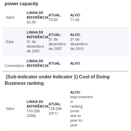
power capacity
Valor
70.00
71.00
62.00
31 de
31 de
Data
31 de
dezembro
dezembro
dezembro
de 2007
de 2010
de 2001
Comentário
(Sub-indicator under Indicator 1) Cost of Doing
Business ranking
Improvement
in
ranking
Valor
128 (DB
150 (DB
(note:
2011)
2006)
due to
year-to-
year