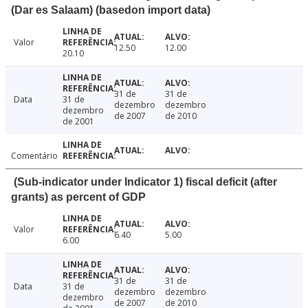
(Dar es Salaam) (basedon import data)
Valor
12.50
12.00
20.10
31 de
31 de
Data
31 de
dezembro
dezembro
dezembro
de 2007
de 2010
de 2001
Comentário
(Sub-indicator under Indicator 1) fiscal deficit (after
grants) as percent of GDP
Valor
6.40
5.00
6.00
31 de
31 de
Data
31 de
dezembro
dezembro
dezembro
de 2007
de 2010