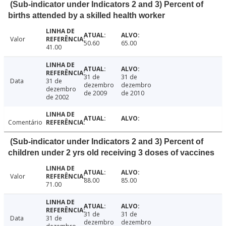
(Sub-indicator under Indicators 2 and 3) Percent of
births attended by a skilled health worker
Valor
50.60
65.00
41.00
31 de
31 de
Data
31 de
dezembro
dezembro
dezembro
de 2009
de 2010
de 2002
Comentário
(Sub-indicator under Indicators 2 and 3) Percent of
children under 2 yrs old receiving 3 doses of vaccines
Valor
88.00
85.00
71.00
31 de
31 de
Data
31 de
dezembro
dezembro