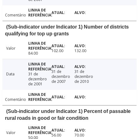
Comentário
(Sub-indicator under Indicator 1) Number of districts
qualifying for top up grants
Valor
102.00
132.00
84.00
31 de
31 de
Data
31 de
dezembro
dezembro
dezembro
de 2007
de 2010
de 2001
Comentário
(Sub-indicator under Indicator 1) Percent of passable
rural roads in good or fair condition
Valor
56.00
70.00
50.00