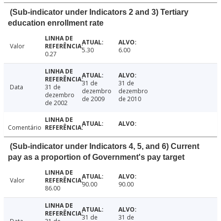
(Sub-indicator under Indicators 2 and 3) Tertiary
education enrollment rate
Valor
5.30
6.00
0.27
31 de
31 de
Data
31 de
dezembro
dezembro
dezembro
de 2009
de 2010
de 2002
Comentário
(Sub-indicator under Indicators 4, 5, and 6) Current
pay as a proportion of Government's pay target
Valor
90.00
90.00
86.00
31 de
31 de