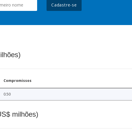
Cadastre-se
ilhões)
Compromissos
0.50
(US$ milhões)