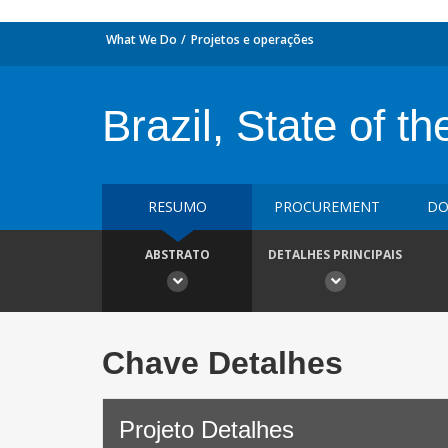
What We Do
Projetos e operações
Brazil, State of t
RESUMO
PROCUREMENT
DO
ABSTRATO
DETALHES PRINCIPAIS
Chave Detalhes
Projeto Detalhes