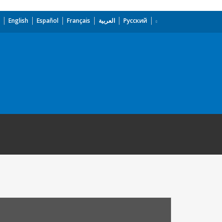
English
Español
Français
العربية
Русский