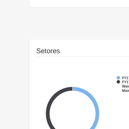
Setores
FY1
FY17
Wate
Man