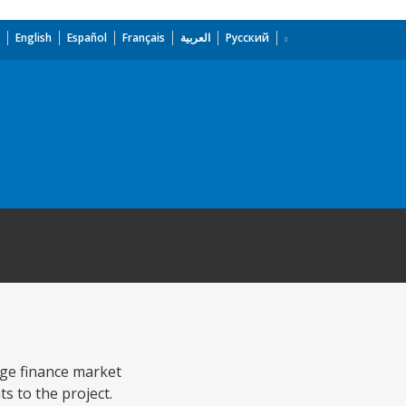
English
Español
Français
العربية
Русский
age finance market
s to the project.