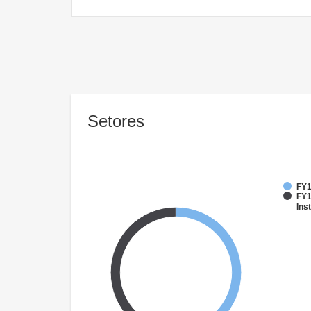
Setores
FY1
FY1
Inst