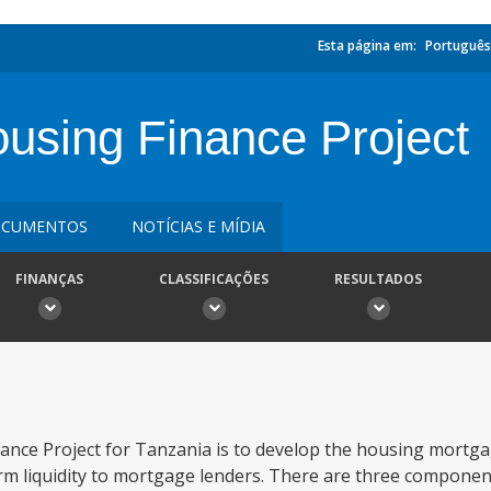
Esta página em:
Português
ousing Finance Project
CUMENTOS
NOTÍCIAS E MÍDIA
FINANÇAS
CLASSIFICAÇÕES
RESULTADOS
ance Project for Tanzania is to develop the housing mortg
m liquidity to mortgage lenders. There are three component