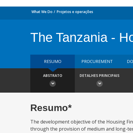
What We Do
Projetos e operações
The Tanzania - H
RESUMO
PROCUREMENT
DO
ABSTRATO
DETALHES PRINCIPAIS
Resumo*
The development objective of the Housing Fin
through the provision of medium and long-ter