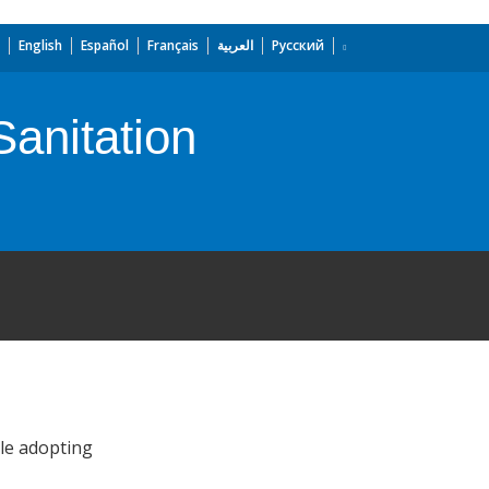
English
Español
Français
العربية
Русский
anitation
ile adopting