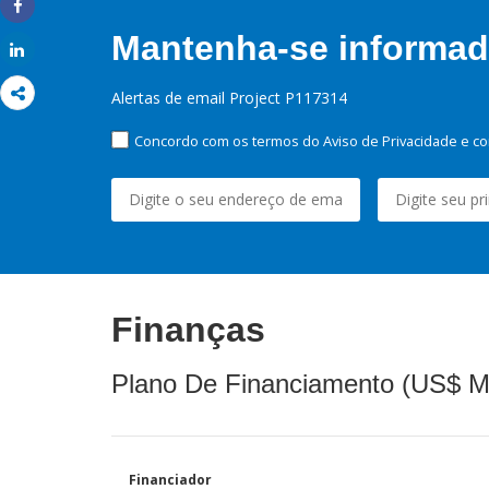
Share
Mantenha-se informado
Share
Alertas de email Project P117314
Concordo com os termos do Aviso de Privacidade e co
Finanças
Plano De Financiamento (US$ M
Financiador