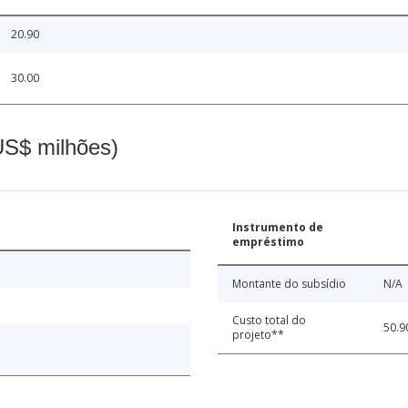
20.90
30.00
(US$ milhões)
Instrumento de
empréstimo
Montante do subsídio
N/A
Custo total do
50.9
projeto**