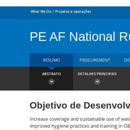
What We Do
Projetos e operações
PE AF National Ru
RESUMO
PROCUREMENT
DO
ABSTRATO
DETALHES PRINCIPAIS
Objetivo de Desenvol
Increase coverage and sustainable use of wate
improved hygiene practices and training in 