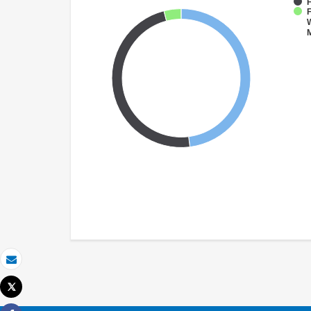
F
W
Email
Tweet
Imprimir