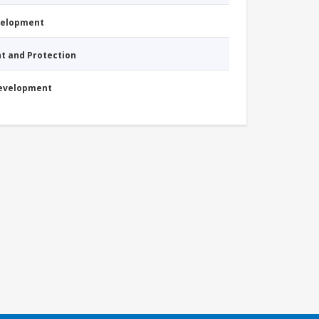
evelopment
nt and Protection
Development