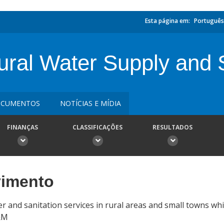
Esta página em:
Português
ral Water Supply and S
CUMENTOS
NOTÍCIAS E MÍDIA
FINANÇAS
CLASSIFICAÇÕES
RESULTADOS
vimento
r and sanitation services in rural areas and small towns wh
O&M