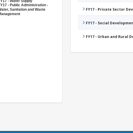
FY17 - Water Supply
Y17 - Public Administration -
FY17 - Private Sector D
ater, Sanitation and Waste
Management
FY17 - Social Developme
FY17 - Urban and Rural 