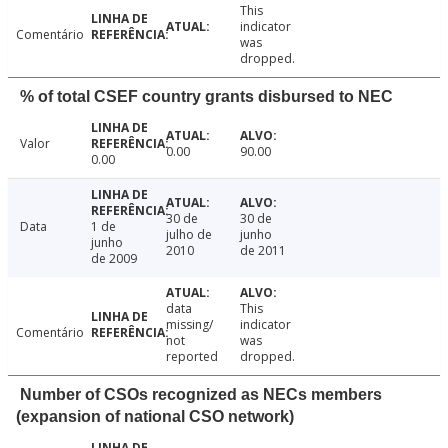
This
indicator
Comentário
was
dropped.
% of total CSEF country grants disbursed to NEC
Valor
0.00
90.00
0.00
30 de
30 de
Data
1 de
julho de
junho
junho
2010
de 2011
de 2009
data
This
missing/
indicator
Comentário
not
was
reported
dropped.
Number of CSOs recognized as NECs members
(expansion of national CSO network)