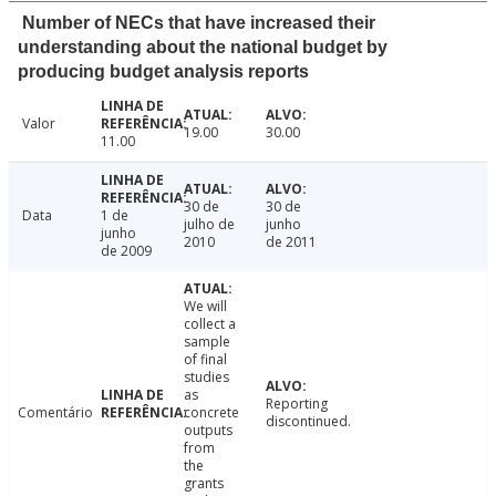
Number of NECs that have increased their
understanding about the national budget by
producing budget analysis reports
Valor
19.00
30.00
11.00
30 de
30 de
Data
1 de
julho de
junho
junho
2010
de 2011
de 2009
We will
collect a
sample
of final
studies
as
Reporting
Comentário
concrete
discontinued.
outputs
from
the
grants