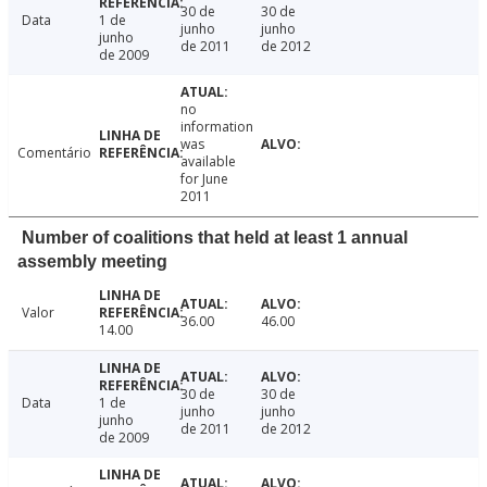
30 de
30 de
Data
1 de
junho
junho
junho
de 2011
de 2012
de 2009
no
information
was
Comentário
available
for June
2011
Number of coalitions that held at least 1 annual
assembly meeting
Valor
36.00
46.00
14.00
30 de
30 de
Data
1 de
junho
junho
junho
de 2011
de 2012
de 2009