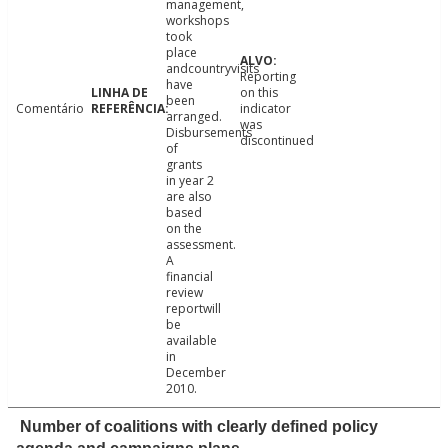
management,
workshops
took
place
andcountryvisits
Reporting
have
on this
been
Comentário
indicator
arranged.
was
Disbursements
discontinued
of
grants
in year 2
are also
based
on the
assessment.
A
financial
review
reportwill
be
available
in
December
2010.
Number of coalitions with clearly defined policy