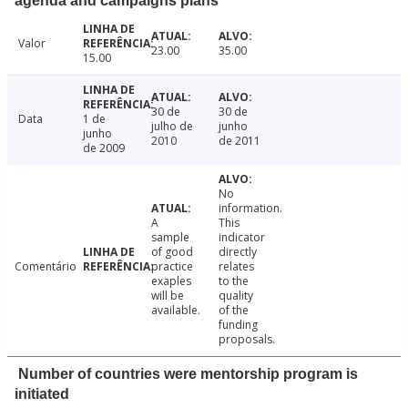
agenda and campaigns plans
Valor
23.00
35.00
15.00
30 de
30 de
Data
1 de
julho de
junho
junho
2010
de 2011
de 2009
No
information.
A
This
sample
indicator
of good
directly
Comentário
practice
relates
exaples
to the
will be
quality
available.
of the
funding
proposals.
Number of countries were mentorship program is
initiated