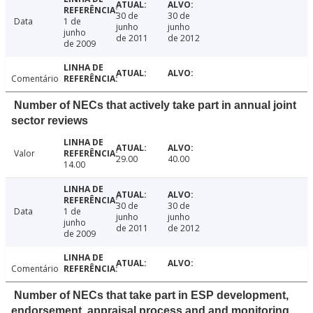
30 de
30 de
Data
1 de
junho
junho
junho
de 2011
de 2012
de 2009
Comentário
Number of NECs that actively take part in annual joint
sector reviews
Valor
29.00
40.00
14.00
30 de
30 de
Data
1 de
junho
junho
junho
de 2011
de 2012
de 2009
Comentário
Number of NECs that take part in ESP development,
endorsement, appraisal process and and monitoring