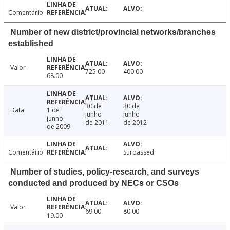
Comentário
Number of new district/provincial networks/branches
established
Valor
725.00
400.00
68.00
30 de
30 de
Data
1 de
junho
junho
junho
de 2011
de 2012
de 2009
Comentário
Surpassed
Number of studies, policy-research, and surveys
conducted and produced by NECs or CSOs
Valor
69.00
80.00
19.00