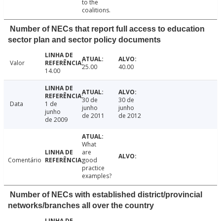
to the
coalitions.
Number of NECs that report full access to education
sector plan and sector policy documents
Valor
25.00
40.00
14.00
30 de
30 de
Data
1 de
junho
junho
junho
de 2011
de 2012
de 2009
What
are
Comentário
good
practice
examples?
Number of NECs with established district/provincial
networks/branches all over the country