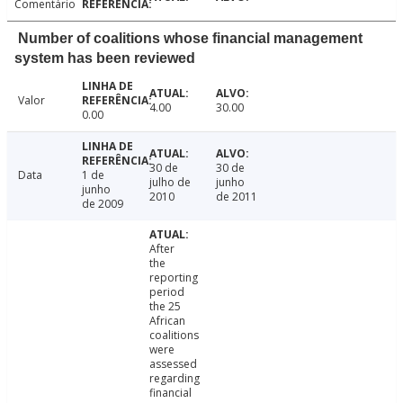
Comentário
Number of coalitions whose financial management
system has been reviewed
Valor
4.00
30.00
0.00
30 de
30 de
Data
1 de
julho de
junho
junho
2010
de 2011
de 2009
After
the
reporting
period
the 25
African
coalitions
were
assessed
regarding
financial