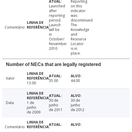
Reporting
Launched
on this
after
indicator
reporting
was
period.
discontinued.
Launch
The
Comentário
will be
Knowledge
in
and
October/
Resource
November
Locator
2010
is in
place.
Number of NECs that are legally registered
Valor
35.00
44.00
13.00
30 de
30 de
Data
1 de
junho
junho
junho
de 2011
de 2012
de 2009
Comentário