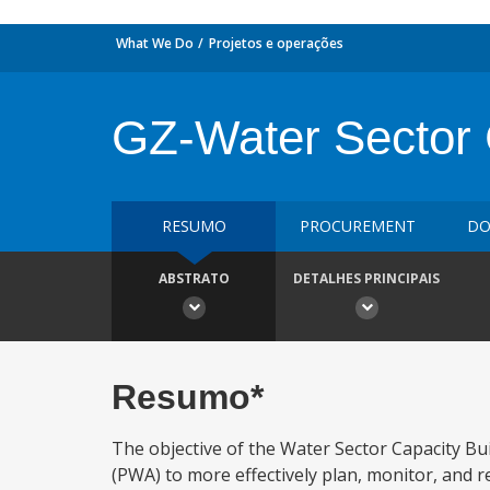
What We Do
Projetos e operações
GZ-Water Sector 
RESUMO
PROCUREMENT
DO
ABSTRATO
DETALHES PRINCIPAIS
Resumo*
The objective of the Water Sector Capacity Bui
(PWA) to more effectively plan, monitor, and 