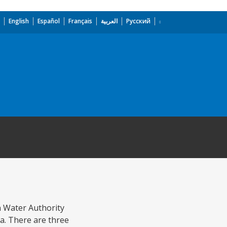
English
Español
Français
العربية
Русский
an Water Authority
a. There are three