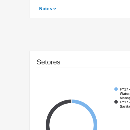
Notes
Setores
FY17 -
Water
Mana
FY17 
Sanit