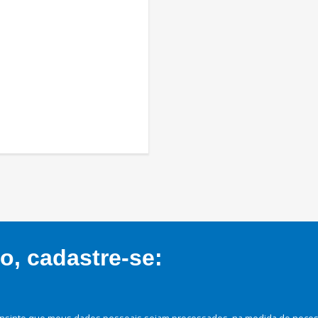
, cadastre-se:
nsinto que meus dados pessoais sejam processados, na medida do necessá