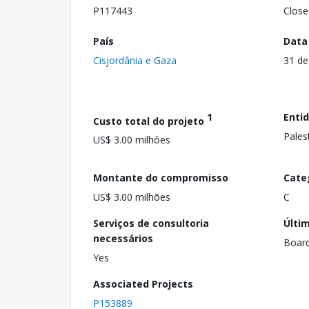
P117443
Close
País
Data
Cisjordânia e Gaza
31 de
1
Enti
Custo total do projeto
Pales
US$ 3.00 milhões
Montante do compromisso
Cate
US$ 3.00 milhões
C
Serviços de consultoria
Últi
necessários
Boar
Yes
Associated Projects
P153889