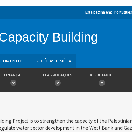
Esta página em:
Português
Capacity Building
CUMENTOS
NOTÍCIAS E MÍDIA
FINANÇAS
CLASSIFICAÇÕES
RESULTADOS
lding Project is to strengthen the capacity of the Palestini
regulate water sector development in the West Bank and Gaz