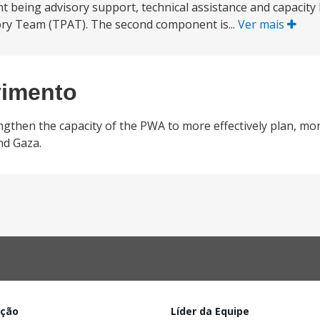
t being advisory support, technical assistance and capacity 
ory Team (TPAT). The second component is...
Ver mais
vimento
ngthen the capacity of the PWA to more effectively plan, mo
nd Gaza.
ação
Líder da Equipe