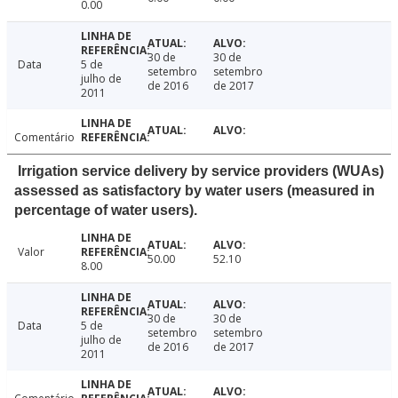
0.00
30 de
30 de
Data
5 de
setembro
setembro
julho de
de 2016
de 2017
2011
Comentário
Irrigation service delivery by service providers (WUAs)
assessed as satisfactory by water users (measured in
percentage of water users).
Valor
50.00
52.10
8.00
30 de
30 de
Data
5 de
setembro
setembro
julho de
de 2016
de 2017
2011