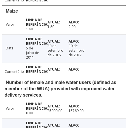
Comentário
Maize
Valor
1.80
2.90
1.60
30 de
30 de
Data
5 de
setembro
setembro
julho de
de 2016
de 2017
2011
Comentário
Number of female and male water users (defined as
member of the WUA) provided with improved water
delivery services.
Valor
25000.00
15769.00
0.00