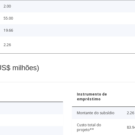
2.00
55.00
19.66
2.26
(US$ milhões)
Instrumento de
empréstimo
Montante do subsídio
2.26
Custo total do
83.9
projeto**