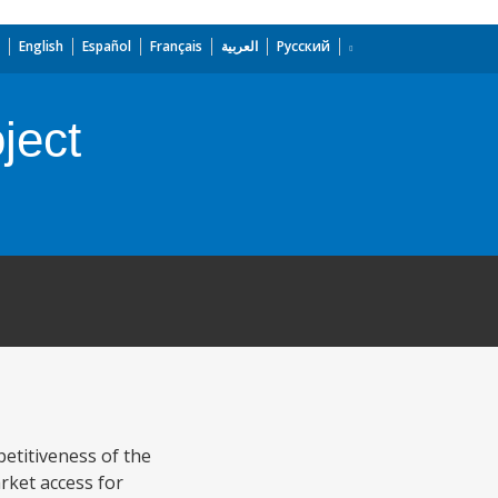
English
Español
Français
العربية
Русский
ject
etitiveness of the
rket access for