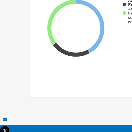
Ac
FY
Ag
FY
co
bu
Email
Tweet