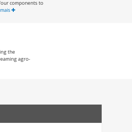
 four components to
 mais
ing the
treaming agro-