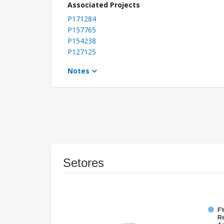
Associated Projects
P171284
P157765
P154238
P127125
Notes
Setores
FY
Re