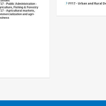
tivities
FY17 - Urban and Rural 
17 - Public Administration -
riculture, Fishing & Forestry
17 - Agricultural markets,
mmercialization and agri-
siness