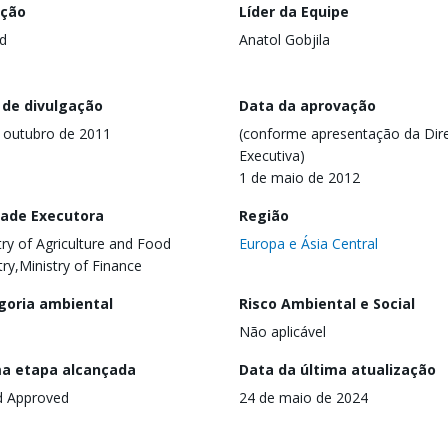
ação
Líder da Equipe
d
Anatol Gobjila
 de divulgação
Data da aprovação
 outubro de 2011
(conforme apresentação da Dire
Executiva)
1 de maio de 2012
dade Executora
Região
try of Agriculture and Food
Europa e Ásia Central
try,Ministry of Finance
goria ambiental
Risco Ambiental e Social
Não aplicável
ma etapa alcançada
Data da última atualização
d Approved
24 de maio de 2024