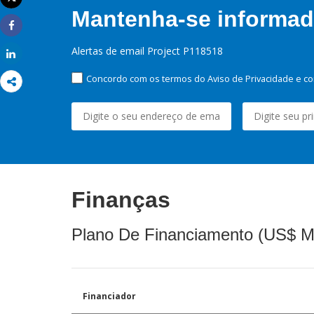
Imprimir
Mantenha-se informado
Share
Alertas de email Project P118518
Share
Concordo com os termos do Aviso de Privacidade e co
Finanças
Plano De Financiamento (US$ M
Financiador