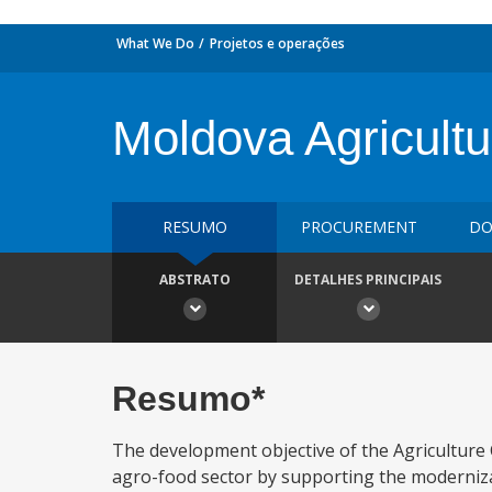
What We Do
Projetos e operações
Moldova Agricultu
RESUMO
PROCUREMENT
DO
ABSTRATO
DETALHES PRINCIPAIS
Resumo*
The development objective of the Agriculture 
agro-food sector by supporting the moderniza