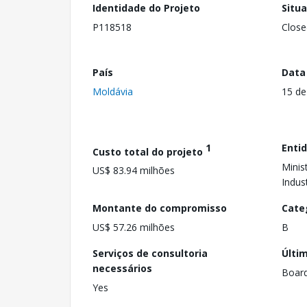
Identidade do Projeto
Situ
P118518
Close
País
Data
Moldávia
15 de
1
Enti
Custo total do projeto
Minis
US$ 83.94 milhões
Indus
Montante do compromisso
Cate
US$ 57.26 milhões
B
Serviços de consultoria
Últi
necessários
Boar
Yes