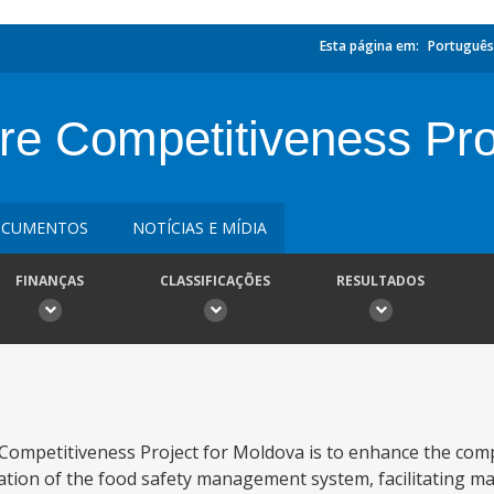
Esta página em:
Português
re Competitiveness Pro
CUMENTOS
NOTÍCIAS E MÍDIA
FINANÇAS
CLASSIFICAÇÕES
RESULTADOS
Competitiveness Project for Moldova is to enhance the comp
tion of the food safety management system, facilitating ma