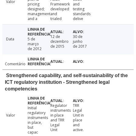
Valor
pricing
Framework
and
designed;
developed
testing
management
and
standards
and a
trialed
delive
12 de
30 de
Data
5 de
dezembro
junho
março
de 2015
de 2017
de 2012
Comentário
Strengthened capability, and self-sustainability of the
ICT regulatory institution - Strengthened legal
competencies
Regulator
TRR
Initial
instruments
Legal
regulatory
Valor
in place
Unit in
instruments
and TRR
place
in place,
Legal
and
but
Unit
active.
capac