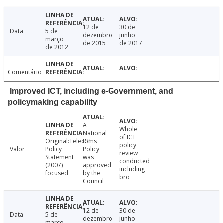
12 de
30 de
Data
5 de
dezembro
junho
março
de 2015
de 2017
de 2012
Comentário
Improved ICT, including e-Government, and
policymaking capability
A
Whole
National
of ICT
Original:Telecoms
ICT
policy
Valor
Policy
Policy
review
Statement
was
conducted
(2007)
approved
including
focused
by the
bro
Council
12 de
30 de
Data
5 de
dezembro
junho
março