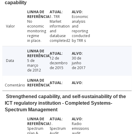
capability
1. TRR
Economic
No
Market
analysis
Valor
economic
information
and
monitoring
and
reporting
regime
database
conducted
in place.
completed2
by TRR s
12 de
30 de
Data
5 de
dezembro
junho
março
de 2015
de 2017
de 2012
Comentário
Strengthened capability, and self-sustainability of the
ICT regulatory institution - Completed Systems-
Spectrum Management
1.
Radio
Spectrum
Spectrum
emissions
plan &
Audit
audit