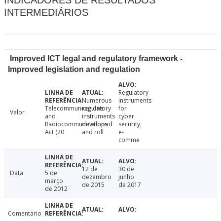
INDICADORES DE RESULTADOS
INTERMEDIÁRIOS
Improved ICT legal and regulatory framework -
Improved legislation and regulation
Regulatory
Numerous
instruments
Telecommunications
regulatory
for
Valor
and
instruments
cyber
Radiocommunications
developed
security,
Act (20
and roll
e-
comme
12 de
30 de
Data
5 de
dezembro
junho
março
de 2015
de 2017
de 2012
Comentário