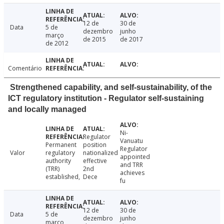
12 de
30 de
Data
5 de
dezembro
junho
março
de 2015
de 2017
de 2012
Comentário
Strengthened capability, and self-sustainability, of the
ICT regulatory institution - Regulator self-sustaining
and locally managed
Ni-
Regulator
Vanuatu
Permanent
position
Regulator
Valor
regulatory
nationalized
appointed
authority
effective
and TRR
(TRR)
2nd
achieves
established,
Dece
fu
12 de
30 de
Data
5 de
dezembro
junho
março