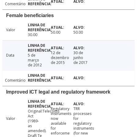
Comentário
Female beneficiaries
Valor
50.00
50.00
30.00
12 de
30 de
Data
5 de
dezembro
junho
março
de 2015
de 2017
de 2012
Comentário
Improved ICT legal and regulatory framework
Regulatory
TRR
Original:Telecoms
Instruments
processes
Act
Valor
now
for
(1989-
available
regulatory
as
for
instruments
amended).
enforceme
(for new
Draft Te