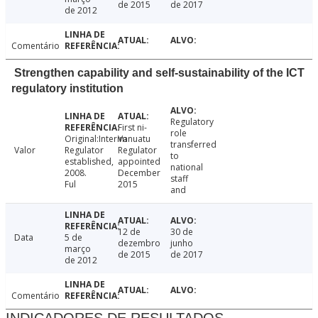
de 2015
de 2017
de 2012
Comentário
Strengthen capability and self-sustainability of the ICT
regulatory institution
Regulatory
First ni-
role
Original:Interim
Vanuatu
transferred
Valor
Regulator
Regulator
to
established,
appointed
national
2008.
December
staff
Ful
2015
and
12 de
30 de
Data
5 de
dezembro
junho
março
de 2015
de 2017
de 2012
Comentário