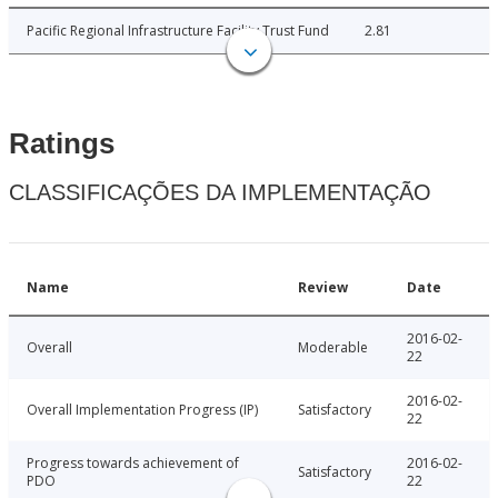
Pacific Regional Infrastructure Facility Trust Fund
2.81
Ratings
CLASSIFICAÇÕES DA IMPLEMENTAÇÃO
Name
Review
Date
2016-02-
Overall
Moderable
22
2016-02-
Overall Implementation Progress (IP)
Satisfactory
22
Progress towards achievement of
2016-02-
Satisfactory
PDO
22