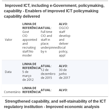
Improved ICT, including e-Government, policymaking,
capability - Enablers of improved ICT policymaking
capability delivered
OGCIO
Govt
Full time
staff
CIO
CIO and
develop
Valor
appointed
staff in
and
and
place;
deliver
recruiting
underpinned
local
staff.No
by n
policy,
moder
appl
12 de
30 de
Data
5 de
dezembro
junho
março
de 2015
de 2017
de 2012
Comentário
Strengthened capability, and self-stainability of the ICT
regulatory institution - Improved economic analysis