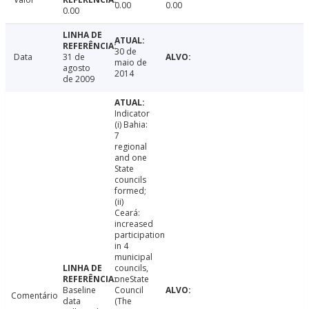
0.00
0.00
0.00
30 de
Data
31 de
maio de
agosto
2014
de 2009
Indicator
(i) Bahia:
7
regional
and one
State
councils
formed;
(ii)
Ceará:
increased
participation
in 4
municipal
councils,
oneState
Baseline
Council
Comentário
data
(The