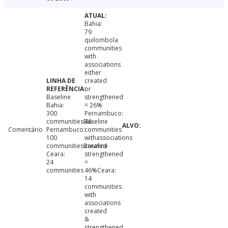
Bahia:
79
quilombola
communities
with
associations
either
created
or
Baseline
strengthened
Bahia:
= 26%
300
Pernambuco:
communitiesBaseline
46
Comentário
Pernambuco:
communities
100
withassociations
communitiesBaseline
created
Ceara:
strengthened
24
=
communities
46%Ceara:
14
communities
with
associations
created
&
strengthened