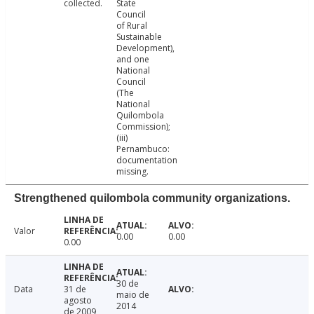
collected.
State
Council
of Rural
Sustainable
Development),
and one
National
Council
(The
National
Quilombola
Commission);
(iii)
Pernambuco:
documentation
missing.
Strengthened quilombola community organizations.
Valor
0.00
0.00
0.00
30 de
Data
31 de
maio de
agosto
2014
de 2009