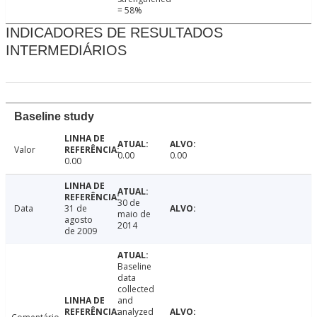
= 58%
INDICADORES DE RESULTADOS
INTERMEDIÁRIOS
Baseline study
Valor
0.00
0.00
0.00
30 de
Data
31 de
maio de
agosto
2014
de 2009
Baseline
data
collected
and
analyzed