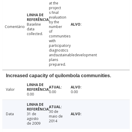
at the
project
s final
evaluation
by the
Baseline
Comentário
number
data
of
collected.
communities
with
participatory
diagnostics
andsustainabledevelopment
plans
prepared.
Increased capacity of quilombola communities.
Valor
0.00
0.00
0.00
30 de
Data
31 de
maio de
agosto
2014
de 2009