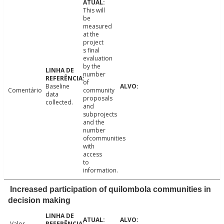
This will
be
measured
at the
project
s final
evaluation
by the
number
of
Baseline
Comentário
community
data
proposals
collected.
and
subprojects
and the
number
ofcommunities
with
access
to
information.
Increased participation of quilombola communities in
decision making
Valor