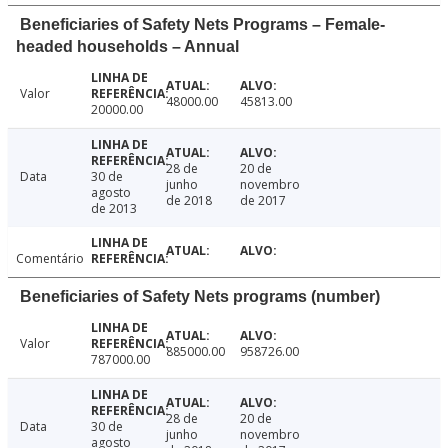
Beneficiaries of Safety Nets Programs – Female-
headed households – Annual
Valor
48000.00
45813.00
20000.00
28 de
20 de
Data
30 de
junho
novembro
agosto
de 2018
de 2017
de 2013
Comentário
Beneficiaries of Safety Nets programs (number)
Valor
885000.00
958726.00
787000.00
28 de
20 de
Data
30 de
junho
novembro
agosto