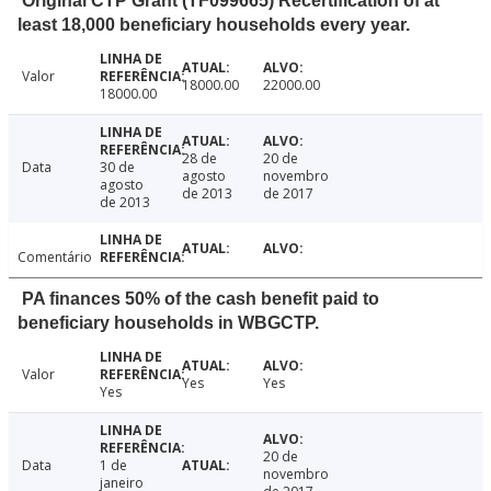
Original CTP Grant (TF099665) Recertification of at
least 18,000 beneficiary households every year.
Valor
18000.00
22000.00
18000.00
28 de
20 de
Data
30 de
agosto
novembro
agosto
de 2013
de 2017
de 2013
Comentário
PA finances 50% of the cash benefit paid to
beneficiary households in WBGCTP.
Valor
Yes
Yes
Yes
20 de
Data
1 de
novembro
janeiro