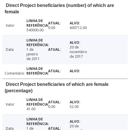
Direct Project beneficiaries (number) of which are
female
Valor
0.00
600712.00
540000.00
20 de
Data
1 de
novembro
janeiro
de 2017
de 2011
Comentário
Direct Project beneficiaries of which are female
(percentage)
Valor
0.00
52.00
41.00
20 de
Data
1 de