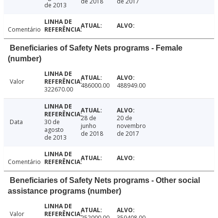
de 2018
de 2017
de 2013
Comentário
Beneficiaries of Safety Nets programs - Female
(number)
Valor
486000.00
488949.00
322670.00
28 de
20 de
Data
30 de
junho
novembro
agosto
de 2018
de 2017
de 2013
Comentário
Beneficiaries of Safety Nets programs - Other social
assistance programs (number)
Valor
252000.00
359408.00