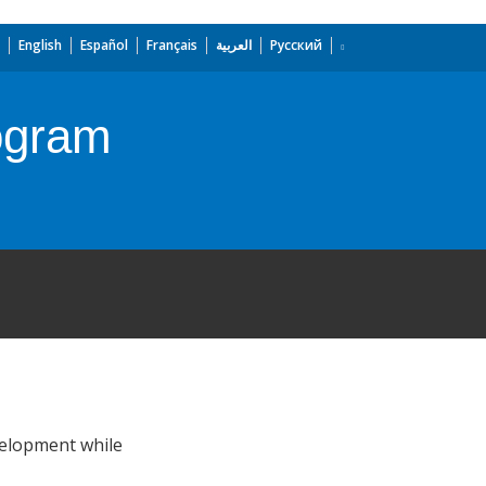
English
Español
Français
العربية
Русский
rogram
velopment while