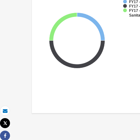
FY17 
FY17 -
FY17 
Sanit
Email
Tweet
Imprimir