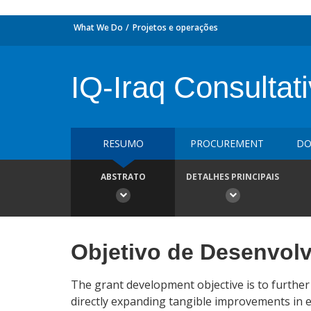
What We Do
Projetos e operações
IQ-Iraq Consultat
RESUMO
PROCUREMENT
DO
ABSTRATO
DETALHES PRINCIPAIS
Objetivo de Desenvol
The grant development objective is to furthe
directly expanding tangible improvements in es