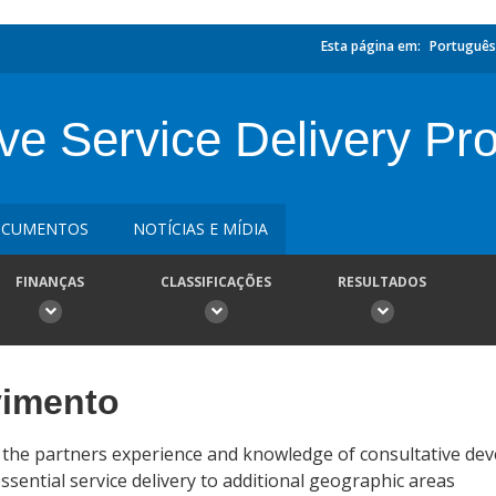
Esta página em:
Português
ive Service Delivery P
CUMENTOS
NOTÍCIAS E MÍDIA
FINANÇAS
CLASSIFICAÇÕES
RESULTADOS
vimento
r the partners experience and knowledge of consultative de
sential service delivery to additional geographic areas