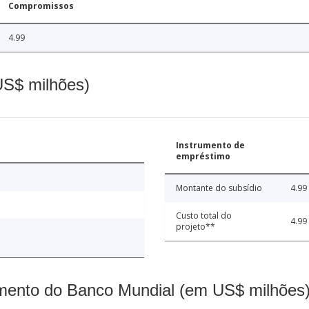
Compromissos
4.99
(US$ milhões)
Instrumento de
empréstimo
Montante do subsídio
4.99
Custo total do
4.99
projeto**
mento do Banco Mundial (em US$ milhões)