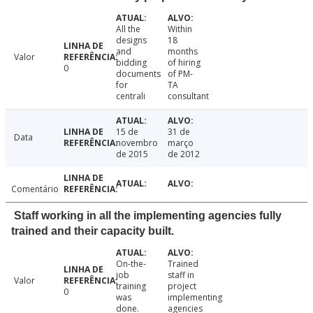
All the
Within
designs
18
and
months
Valor
bidding
of hiring
0
documents
of PM-
for
TA
centrali
consultant
15 de
31 de
Data
novembro
março
de 2015
de 2012
Comentário
Staff working in all the implementing agencies fully
trained and their capacity built.
On-the-
Trained
job
staff in
Valor
training
project
0
was
implementing
done.
agencies