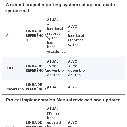
A robust project reporting system set up and made
operational.
A
functional
A
reportign
Valor
functional
system
0
reporting
has
system
been
established
15 de
31 de
Data
novembro
dezembro
de 2015
de 2015
Comentário
Project Implementation Manual reviewed and updated.
PIM has
been
updated
Valor
by
PIM