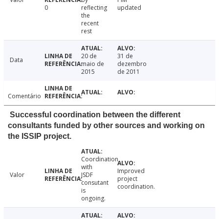
0
reflecting
updated
the
recent
rest
20 de
31 de
Data
maio de
dezembro
2015
de 2011
Comentário
Successful coordination between the different
consultants funded by other sources and working on
the ISSIP project.
Coordination
with
Improved
Valor
JSDF
project
consutant
coordination.
is
ongoing.