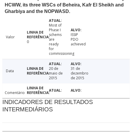
HCWW, its three WSCs of Beheira, Kafr El Sheikh and
Gharbiya and the NOPWASD.
Most of
Phase I
schems
ISSIP
Valor
are
PDO
0
ready
achieved
for
commissioning
20 de
31 de
Data
maio de
dezembro
2015
de 2015
Comentário
INDICADORES DE RESULTADOS
INTERMEDIÁRIOS