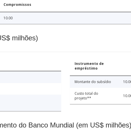
Compromissos
10.00
(US$ milhões)
Instrumento de
empréstimo
Montante do subsídio
10.0
Custo total do
10.0
projeto**
mento do Banco Mundial (em US$ milhões)