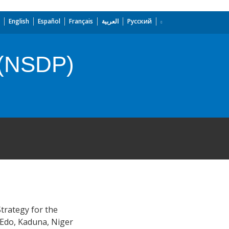
English
Español
Français
العربية
Русский
 (NSDP)
Strategy for the
, Edo, Kaduna, Niger