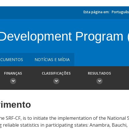
Esta página em:
Português
cs Development Program
CUMENTOS
NOTÍCIAS E MÍDIA
FINANÇAS
CLASSIFICAÇÕES
RESULTADOS
vimento
 SRF-CF, is to initiate the implementation of the National 
reliable statistics in participating states: Anambra, Bauchi