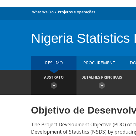
What We Do
Projetos e operações
Nigeria Statisti
RESUMO
PROCUREMENT
DO
ABSTRATO
DETALHES PRINCIPAIS
Objetivo de Desenvol
The Project Development Objective (PDO) of the
Development of Statistics (NSDS) by producing 