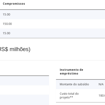
Compromissos
15.00
150.00
15.00
(US$ milhões)
Instrumento de
empréstimo
Montante do subsídio
N/A
Custo total do
180.
projeto**