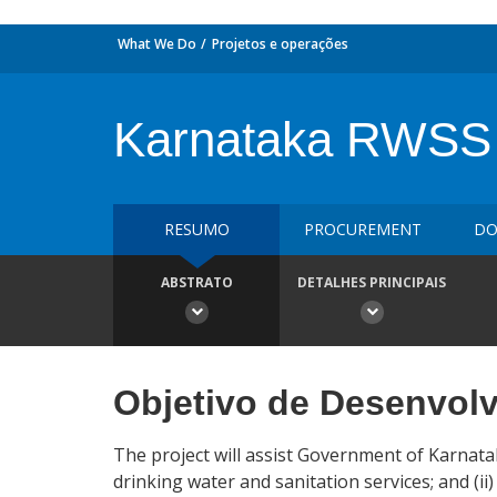
What We Do
Projetos e operações
Karnataka RWSS I
RESUMO
PROCUREMENT
DO
ABSTRATO
DETALHES PRINCIPAIS
Objetivo de Desenvol
The project will assist Government of Karnatak
drinking water and sanitation services; and (ii