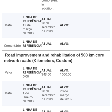
completed.
In
addition,
30 de
Data
13 de
setembro
março
de 2019
de 2012
Comentário
Road improvement and rehabilitation of 500 km core
network roads (Kilometers, Custom)
Valor
943.00
1000.00
0.00
30 de
20 de
Data
1 de
setembro
março
janeiro
de 2019
de 2018
de 2012