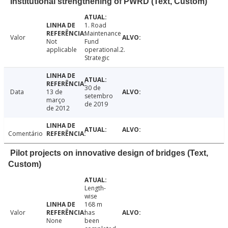
Institutional strengthening of PWRD (Text, Custom)
1. Road
Maintenance
Valor
Not
Fund
applicable
operational.2.
Strategic
30 de
Data
13 de
setembro
março
de 2019
de 2012
Comentário
Pilot projects on innovative design of bridges (Text,
Custom)
Length-
wise
168 m
Valor
has
None
been