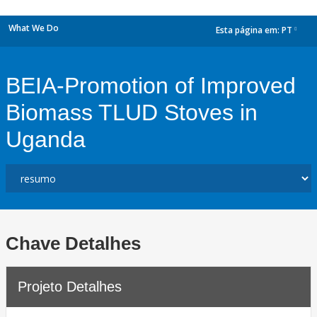
What We Do
Esta página em:
PT
dropdown
BEIA-Promotion of Improved
Biomass TLUD Stoves in
Uganda
Chave Detalhes
Projeto Detalhes