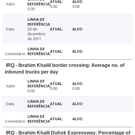
Valor
0.00
0.00
0.00
Data
20 de
dezembro
de 2011
Comentário
IRQ - Ibrahim Khaliil border crossing: Average no. of
inbound trucks per day
Valor
0.00
0.00
0.00
Data
Comentário
IRQ - Ibrahim Khalil Duhok Expressway: Percentage of