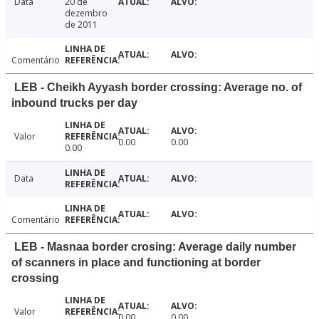
Data
20 de
dezembro
de 2011
Comentário
LEB - Cheikh Ayyash border crossing: Average no. of
inbound trucks per day
Valor
0.00
0.00
0.00
Data
Comentário
LEB - Masnaa border crosing: Average daily number
of scanners in place and functioning at border
crossing
Valor
0.00
0.00