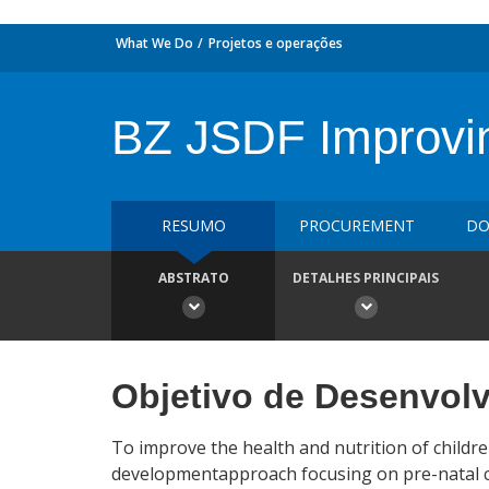
What We Do
Projetos e operações
BZ JSDF Improvin
RESUMO
PROCUREMENT
DO
ABSTRATO
DETALHES PRINCIPAIS
Objetivo de Desenvol
To improve the health and nutrition of childr
developmentapproach focusing on pre-natal car