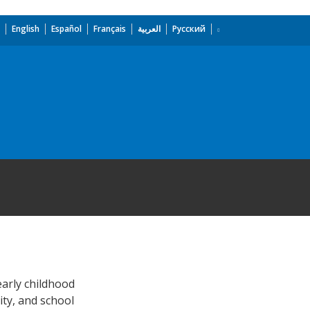
English
Español
Français
العربية
Русский
early childhood
ity, and school