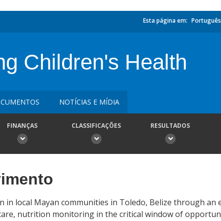
Esta página em:
Português
g Children's Health
CUMENTOS
NOTÍCIAS E MÍDIA
FINANÇAS
CLASSIFICAÇÕES
RESULTADOS
vimento
en in local Mayan communities in Toledo, Belize through an 
e, nutrition monitoring in the critical window of opportun