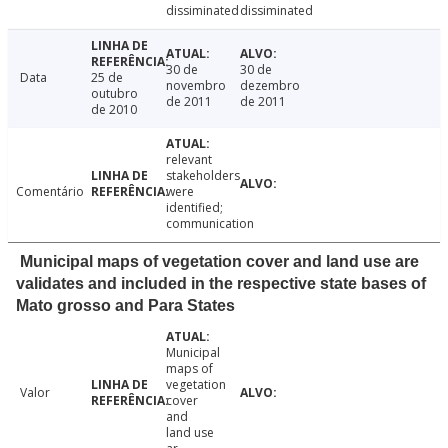
dissiminated
dissiminated
30 de
30 de
Data
25 de
novembro
dezembro
outubro
de 2011
de 2011
de 2010
relevant
stakeholders
Comentário
were
identified;
communication
Municipal maps of vegetation cover and land use are
validates and included in the respective state bases of
Mato grosso and Para States
Municipal
maps of
vegetation
Valor
cover
and
land use