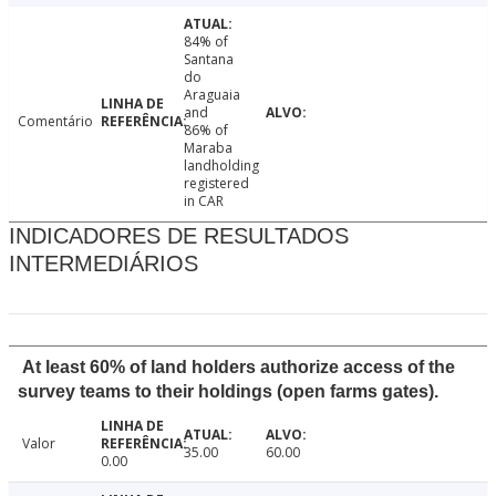
84% of
Santana
do
Araguaia
and
Comentário
86% of
Maraba
landholding
registered
in CAR
INDICADORES DE RESULTADOS
INTERMEDIÁRIOS
At least 60% of land holders authorize access of the
survey teams to their holdings (open farms gates).
Valor
35.00
60.00
0.00