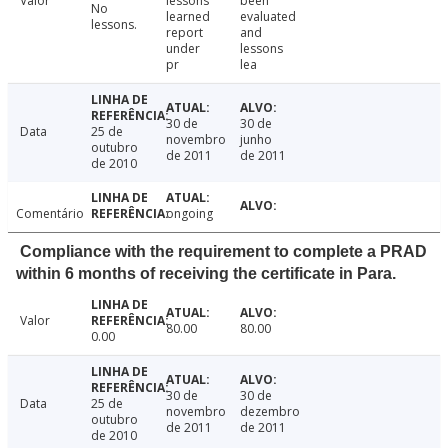
Valor
lessons
been
No
learned
evaluated
lessons.
report
and
under
lessons
pr
lea
30 de
30 de
Data
25 de
novembro
junho
outubro
de 2011
de 2011
de 2010
Comentário
ongoing
Compliance with the requirement to complete a PRAD
within 6 months of receiving the certificate in Para.
Valor
80.00
80.00
0.00
30 de
30 de
Data
25 de
novembro
dezembro
outubro
de 2011
de 2011
de 2010