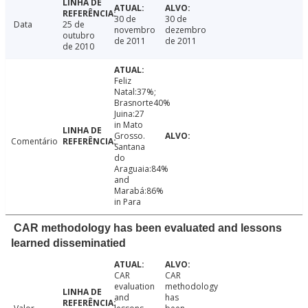
30 de
30 de
Data
25 de
novembro
dezembro
outubro
de 2011
de 2011
de 2010
Feliz
Natal:37%;
Brasnorte40%
Juina:27
in Mato
Grosso.
Comentário
Santana
do
Araguaia:84%
and
Marabá:86%
in Para
CAR methodology has been evaluated and lessons
learned disseminatied
CAR
CAR
evaluation
methodology
and
has