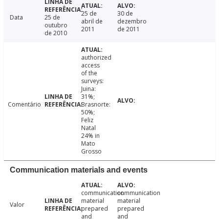
25 de
30 de
Data
25 de
abril de
dezembro
outubro
2011
de 2011
de 2010
authorized
access
of the
surveys:
Juina:
31%;
Comentário
Brasnorte:
50%;
Feliz
Natal
24% in
Mato
Grosso
Communication materials and events
communication
communication
material
material
Valor
prepared
prepared
and
and