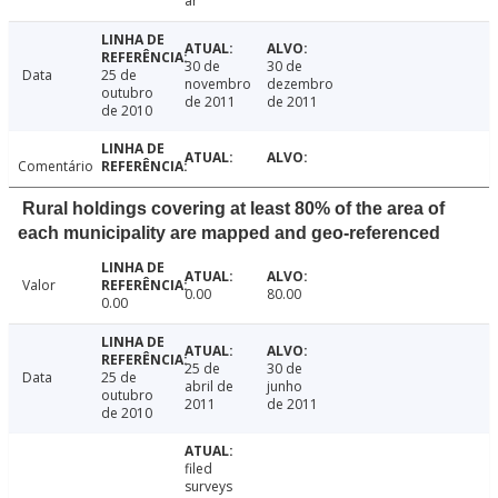
ar
30 de
30 de
Data
25 de
novembro
dezembro
outubro
de 2011
de 2011
de 2010
Comentário
Rural holdings covering at least 80% of the area of
each municipality are mapped and geo-referenced
Valor
0.00
80.00
0.00
25 de
30 de
Data
25 de
abril de
junho
outubro
2011
de 2011
de 2010
filed
surveys