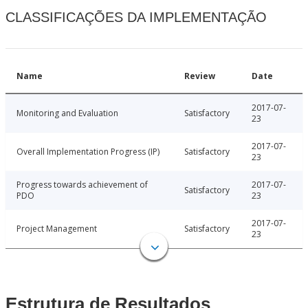
CLASSIFICAÇÕES DA IMPLEMENTAÇÃO
Name
Review
Date
2017-07-
Monitoring and Evaluation
Satisfactory
23
2017-07-
Overall Implementation Progress (IP)
Satisfactory
23
Progress towards achievement of
2017-07-
Satisfactory
PDO
23
2017-07-
Project Management
Satisfactory
23
Estrutura de Resultados