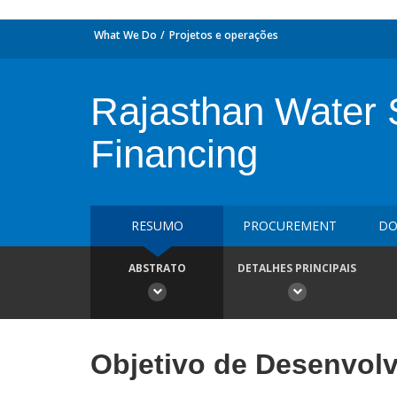
What We Do
Projetos e operações
Rajasthan Water S
Financing
RESUMO
PROCUREMENT
DO
ABSTRATO
DETALHES PRINCIPAIS
Objetivo de Desenvol