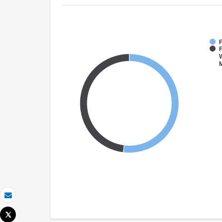
F
W
Email
Tweet