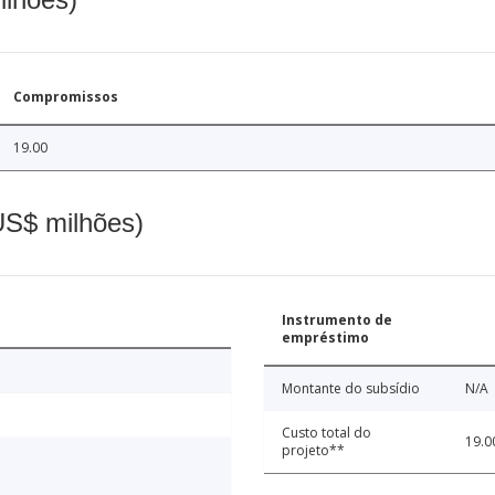
Compromissos
19.00
(US$ milhões)
Instrumento de
empréstimo
Montante do subsídio
N/A
Custo total do
19.0
projeto**