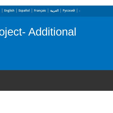
English
Español
Français
العربية
Русский
ject- Additional