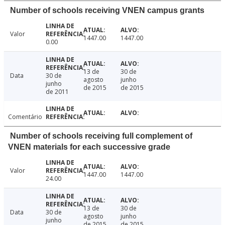
Number of schools receiving VNEN campus grants
Valor
1447.00
1447.00
0.00
13 de
30 de
Data
30 de
agosto
junho
junho
de 2015
de 2015
de 2011
Comentário
Number of schools receiving full complement of
VNEN materials for each successive grade
Valor
1447.00
1447.00
24.00
13 de
30 de
Data
30 de
agosto
junho
junho
de 2015
de 2015