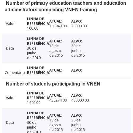
Number of primary education teachers and education
administrators completing VNEN training
Valor
103949.00
30000.00
100.00
13 de
30 de
Data
30 de
agosto
junho
junho
de 2015
de 2015
de 2010
Comentário
Number of students participating in VNEN
Valor
438274.00
400000.00
1440.00
13 de
30 de
Data
30 de
agosto
junho
junho
de 2015
de 2015
de 2010