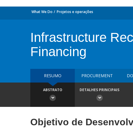
What We Do
Projetos e operações
Infrastructure Rec
Financing
RESUMO
PROCUREMENT
DO
ABSTRATO
DETALHES PRINCIPAIS
Objetivo de Desenvol