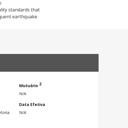
o
lity standards that
quent earthquake.
2
Mutuário
N/A
Data Efetiva
toria
N/A