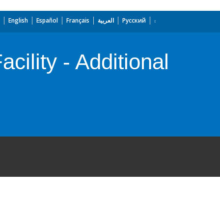
English
Español
Français
العربية
Русский
cility - Additional