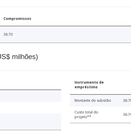
Compromissos
36.70
(US$ milhões)
Instrumento de
empréstimo
Montante do subsídio
36.7
Custo total do
36.7
projeto**