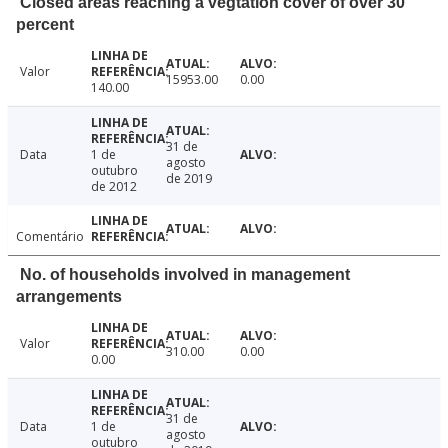
Closed areas reaching a vegtation cover of over 30
percent
Valor
15953.00
0.00
140.00
31 de
Data
1 de
agosto
outubro
de 2019
de 2012
Comentário
No. of households involved in management
arrangements
Valor
310.00
0.00
0.00
31 de
Data
1 de
agosto
outubro