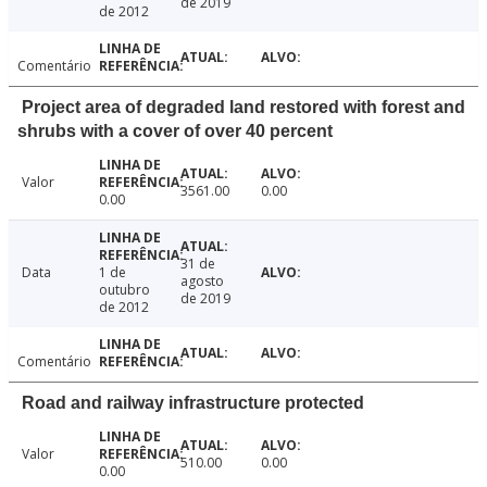
de 2019
de 2012
Comentário
Project area of degraded land restored with forest and
shrubs with a cover of over 40 percent
Valor
3561.00
0.00
0.00
31 de
Data
1 de
agosto
outubro
de 2019
de 2012
Comentário
Road and railway infrastructure protected
Valor
510.00
0.00
0.00