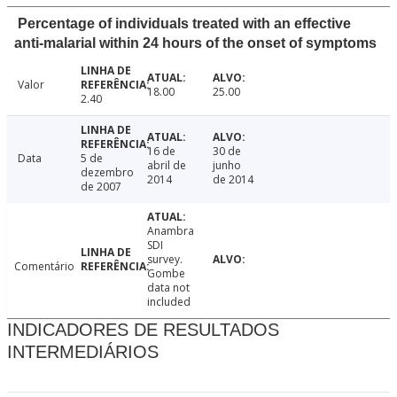
Percentage of individuals treated with an effective
anti-malarial within 24 hours of the onset of symptoms
Valor
18.00
25.00
2.40
16 de
30 de
Data
5 de
abril de
junho
dezembro
2014
de 2014
de 2007
Anambra
SDI
survey.
Comentário
Gombe
data not
included
INDICADORES DE RESULTADOS
INTERMEDIÁRIOS