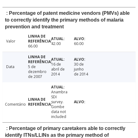
: Percentage of patent medicine vendors (PMVs) able
to correctly identify the primary methods of malaria
prevention and treatment
Valor
42.00
60.00
66.00
16 de
30 de
Data
5 de
abril de
junho
dezembro
2014
de 2014
de 2007
Anambra
SDI
survey.
Comentário
Gombe
data not
included
: Percentage of primary caretakers able to correctly
identify ITNs/LLINs as the primary method of