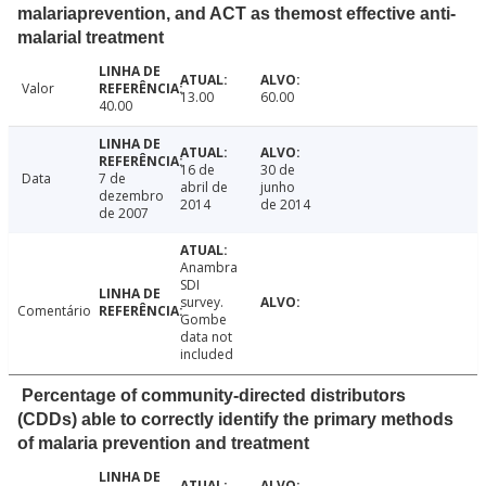
malariaprevention, and ACT as themost effective anti-
malarial treatment
Valor
13.00
60.00
40.00
16 de
30 de
Data
7 de
abril de
junho
dezembro
2014
de 2014
de 2007
Anambra
SDI
survey.
Comentário
Gombe
data not
included
Percentage of community-directed distributors
(CDDs) able to correctly identify the primary methods
of malaria prevention and treatment