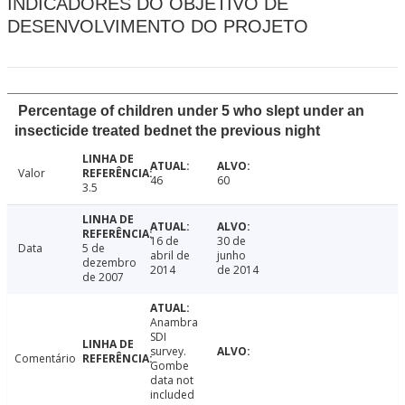
INDICADORES DO OBJETIVO DE
DESENVOLVIMENTO DO PROJETO
Percentage of children under 5 who slept under an
insecticide treated bednet the previous night
Valor
46
60
3.5
16 de
30 de
Data
5 de
abril de
junho
dezembro
2014
de 2014
de 2007
Anambra
SDI
survey.
Comentário
Gombe
data not
included