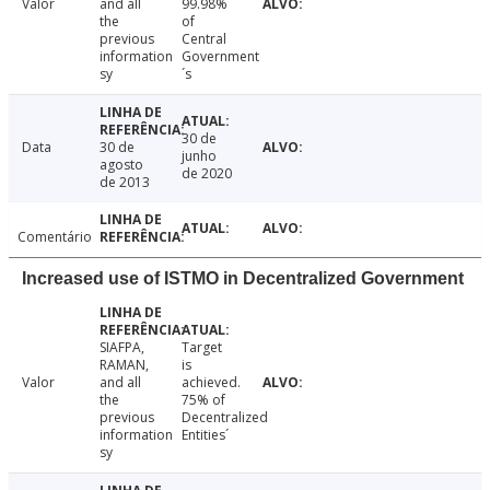
Valor
and all
99.98%
the
of
previous
Central
information
Government
sy
´s
30 de
Data
30 de
junho
agosto
de 2020
de 2013
Comentário
Increased use of ISTMO in Decentralized Government
SIAFPA,
Target
RAMAN,
is
Valor
and all
achieved.
the
75% of
previous
Decentralized
information
Entities´
sy