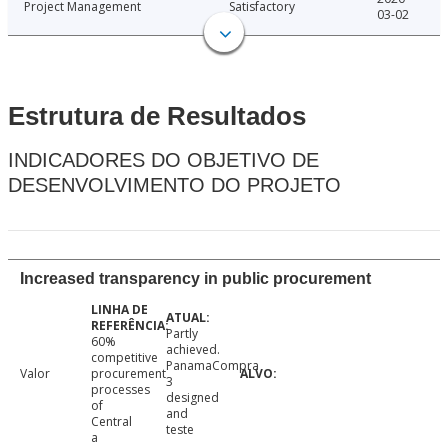
Project Management
Satisfactory
03-02
Estrutura de Resultados
INDICADORES DO OBJETIVO DE
DESENVOLVIMENTO DO PROJETO
Increased transparency in public procurement
Partly
60%
achieved.
competitive
PanamaCompra
Valor
procurement
3
processes
designed
of
and
Central
teste
a