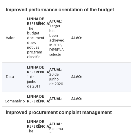
Improved performance orientation of the budget
Target
The
has
budget
been
Valor
document
achieved.
does
In 2018,
not use
DIPRENA
program
selecte
classific
30 de
Data
1 de
junho
junho
de 2020
de 2011
Comentário
Improved procurement complaint management
Panama
The