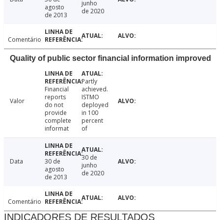
junho
agosto
de 2020
de 2013
Comentário
Quality of public sector financial information improved
Partly
Financial
achieved.
reports
ISTMO
Valor
do not
deployed
provide
in 100
complete
percent
informat
of
30 de
Data
30 de
junho
agosto
de 2020
de 2013
Comentário
INDICADORES DE RESULTADOS