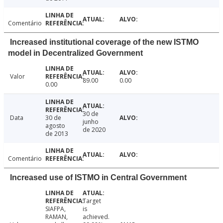
Comentário
Increased institutional coverage of the new ISTMO
model in Decentralized Government
Valor
89.00
0.00
0.00
30 de
Data
30 de
junho
agosto
de 2020
de 2013
Comentário
Increased use of ISTMO in Central Government
Target
SIAFPA,
is
RAMAN,
achieved.