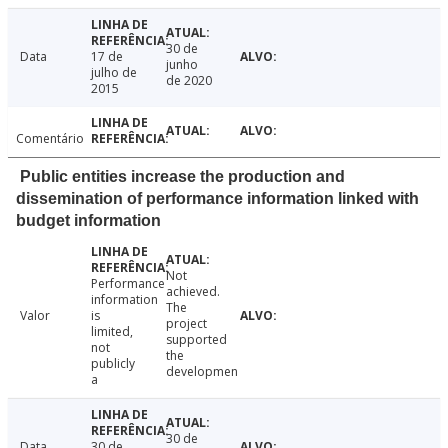
30 de
Data
17 de
junho
julho de
de 2020
2015
Comentário
Public entities increase the production and
dissemination of performance information linked with
budget information
Not
Performance
achieved.
information
The
Valor
is
project
limited,
supported
not
the
publicly
developmen
a
30 de
Data
30 de