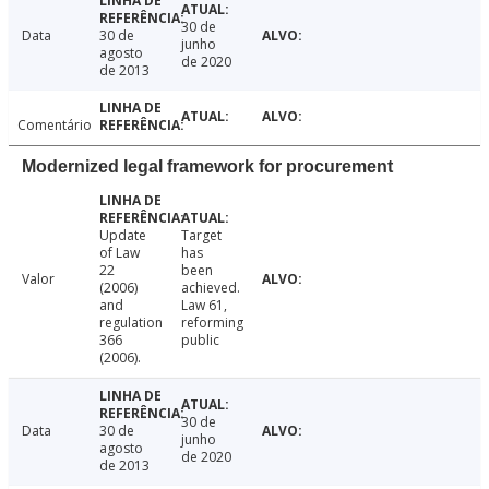
30 de
Data
30 de
junho
agosto
de 2020
de 2013
Comentário
Modernized legal framework for procurement
Update
Target
of Law
has
22
been
Valor
(2006)
achieved.
and
Law 61,
regulation
reforming
366
public
(2006).
30 de
Data
30 de
junho
agosto
de 2020
de 2013