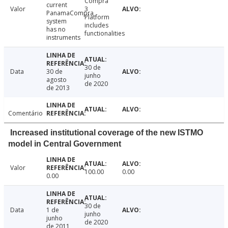
Compra
current
Valor
3
PanamaCompra
Platform
system
includes
has no
functionalities
instruments
30 de
Data
30 de
junho
agosto
de 2020
de 2013
Comentário
Increased institutional coverage of the new ISTMO
model in Central Government
Valor
100.00
0.00
0.00
30 de
Data
1 de
junho
junho
de 2020
de 2011