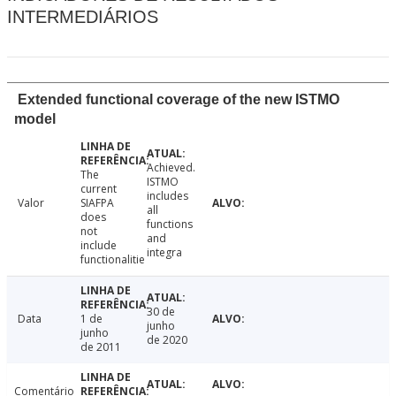
INTERMEDIÁRIOS
Extended functional coverage of the new ISTMO
model
Achieved.
The
ISTMO
current
includes
Valor
SIAFPA
all
does
functions
not
and
include
integra
functionalitie
30 de
Data
1 de
junho
junho
de 2020
de 2011
Comentário